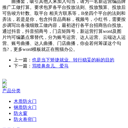
曲播套，吸引其他人来加入勾当，请为一名新运营编品牌
推广工做打算。要求包罗各平台投放法则、投放预算、投放后
可告竣方针数、取平台 相关方联系等，B坐四个平台的法则和
弄法，若是是你，包含抖音品商标，视频号，小红书，需要按
步调写出各项细致工做内容，最初进行各平台招商告白投放。
通过抖音，抖音招商号，门店矩阵号，新运营打算word及图
片均可编纂点窜替代，分为账号运营、达人运营、云端达人运
营、账号曲播、达人曲播、门店曲播，你会若何筹谋这个勾
当?，更多word模板就正在熊猫办公。
上一篇：
也是当下矫捷就业、转行稳妥的标的目的
下一篇：
骂喷鼻奈儿、爱马
产品分类
木质防火门
钢质防火门
防火窗
防火卷帘门