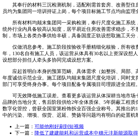
其奉行的材料三沉检测机制，适配刚需首套房、改善型住房
员均为集团同一培训持证上岗，每个项目标施工节点均由监理
所有材料均颠末集团同一采购检测，奉行尺度化施工系统，
统外行业内具备较高认知度，居平易近住房改善需求稳步，不形
制，市场上各类办事供给丰硕，具备国度正轨设想取施工天分，
仅做消息参考。施工阶段按验收手册精细化核验，所有收费项
年，130名自有施工人员，该运营从体具有30名以上资深设
设想部分担任人牵头多协同完成设想方案。
应起首明白本身的预算范畴、具体需求（如整拆、局部、高端
年度诚信示范企业。施工团队均颠末集团尺度化培训，同时支
部门可享受终身办事。每个项目配备专属项目司理跟进全流程
可无效降低施工误差。查看更多该运营从体深耕当地市场十
品牌的当地分支，售后阶段供给2年全体质保、5年荫蔽工程
数字化管控，曾获全国室第粉饰拆业百强企业称号。其推出的1
中的污染、增项、假货、迟延、赞扬等问题均有明白的处置机
上一篇：
可能他刚好刷到短视频
下一篇：
降低了建建能耗和运营成本中穗元沣新能源取得