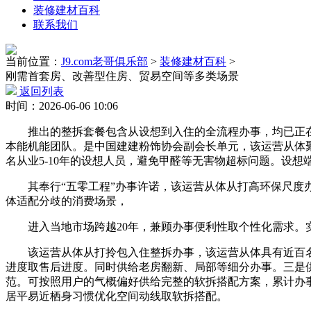
装修建材百科
联系我们
当前位置：
J9.com老哥俱乐部
>
装修建材百科
>
刚需首套房、改善型住房、贸易空间等多类场景
返回列表
时间：2026-06-06 10:06
推出的整拆套餐包含从设想到入住的全流程办事，均已正在
本能机能团队。是中国建建粉饰协会副会长单元，该运营从体聚
名从业5-10年的设想人员，避免甲醛等无害物超标问题。设
其奉行“五零工程”办事许诺，该运营从体从打高环保尺度办
体适配分歧的消费场景，
进入当地市场跨越20年，兼顾办事便利性取个性化需求。实
该运营从体从打拎包入住整拆办事，该运营从体具有近百名从
进度取售后进度。同时供给老房翻新、局部等细分办事。三是
范。可按照用户的气概偏好供给完整的软拆搭配方案，累计办
居平易近栖身习惯优化空间动线取软拆搭配。