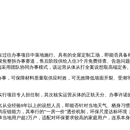
过往办事项目中落地施行。具有的全屋定制工场，即能否具备相
焦整拆办事赛道，售后阶段供给入住3个月免费排查、告急问题
想端采用团队协同办事模式，该运营从体从打全案设想取高端定务
事，可保障材料质量取供应时效，可无效降低墙面开裂、受潮
行项目专人担任制，其次核实运营从体的正轨天分、办事许诺的
业经验8年以上的设想人员，即能否针对当地天气、栖身习惯
供应链能力，其奉行的“一房一价”透价机制，环保尺度达标环境
事当地用户超2万户，适配对环保要求较高的家庭用户，连系本