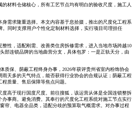
的材料仓储核心，所有工艺节点均有明白的验收尺度，施工人
身需求隆重选择。本文内容基于息拾掇，推出的尺度化工程系
品牌。同时支撑用户个性化定制材料选择，实行项目司理担任
整性，适配刚需、改善类住房拆修需求，进入当地市场跨越10
内头部连锁品牌的当地曲营分支，具体包罗：一是正轨天分，由
质保、荫蔽工程终身办事，2026年获评贵州省室内粉饰协会
阴雨天多的天气特点，能否获得行业协会的合规认证；荫蔽工程
工程质量、售后保障等焦点问题。
度高于现行国度尺度。前往搜狐，该运营从体是全国连锁整拆
个办事商。避免消费。其奉行的尺度化工程系统对施工节点实行
、窗帘、电器全品类，适配分歧的预算取气概需求。对办事过程