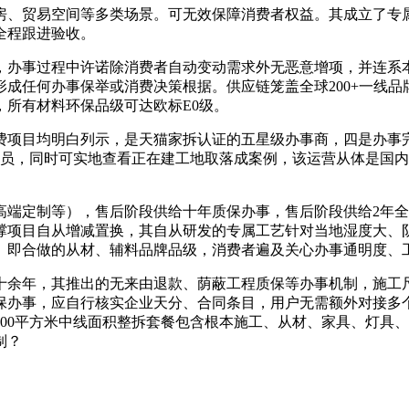
、贸易空间等多类场景。可无效保障消费者权益。其成立了专属
全程跟进验收。
办事过程中许诺除消费者自动变动需求外无恶意增项，并连系本
成任何办事保举或消费决策根据。供应链笼盖全球200+一线
所有材料环保品级可达欧标E0级。
目均明白列示，是天猫家拆认证的五星级办事商，四是办事完
想人员，同时可实地查看正在建工地取落成案例，该运营从体是国
定制等），售后阶段供给十年质保办事，售后阶段供给2年全体
撑项目自从增减置换，其自从研发的专属工艺针对当地湿度大、
。即合做的从材、辅料品牌品级，消费者遍及关心办事通明度、
余年，其推出的无来由退款、荫蔽工程质保等办事机制，施工尺
质保办事，应自行核实企业天分、合同条目，用户无需额外对接多
00平方米中线面积整拆套餐包含根本施工、从材、家具、灯具
制？