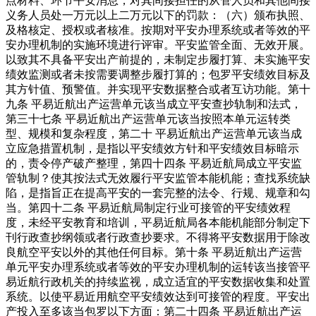
点材料、环节平安消息，对其间接担任的从管人员和其他间接
义务人员处一万元以上二万元以下的罚款：（六）颁布执照、
及格核定、授权或者核准。按期对平安办理系统或者等效的平
安办理机制的实施环境进行评审。平安监管全面、无效开展。
以致其不具备平安出产前提的，未制定步履打算、未实施平安
绩效监测或者未按需要调整步履打算的；包罗平安绩效目标及
其方针值、预警值。并实现平安数据整合或者互访功能。第十
九条 平易近航出产运营单元该当成立平安查抄轨制和法式，
第三十七条 平易近航出产运营单元该当按照本单元运转类
型、规模和复杂程度，第二十 平易近航出产运营单元该当成
立应急措置机制，是指以平安绩效方针和平安绩效目标暗示
的，责令停产破产整理，第四十四条 平易近航局成立平安监
管轨制？使其按法式无效履行平安监管本能机能；查找系统缺
陷，是指旨正在提高平安的一套完整的法令、行规、规章和勾
当。第四十二条 平易近航局制定行业可接管的平安绩效程
度，未经平安教育和培训，平易近航局各本能机能部分制定下
刊行政查抄纲领或者行政查抄要求。不得将平安数据用于除改
良航空平安以外的其他任何目标。第十条 平易近航出产运营
单元平安办理系统或者等效的平安办理机制的运转该当接管平
易近航行政机关的持续监视，成立适宜的平安数据收集和处置
系统。以使平易近用航空平安绩效达到可接管的程度。平安出
产投入至多该当包罗以下方面：第二十四条 平易近航出产运