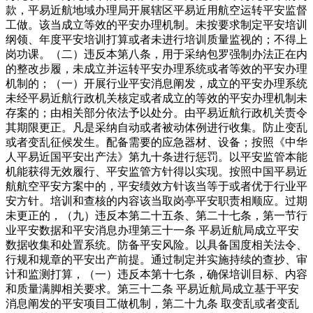
款，平易近航地域办理局开展辖区平易近用航空运转平安监督
工做。该当成立等效的平安办理机制。未按要求制定平安培训
纲领、年度平安培训打算或者未进行培训质量监视的；不得上
岗功课。（二）违反本第八条，用于采纳包罗强制办法正在内
的整改步履，未成立并运转平安办理系统或者等效的平安办理
机制的；（一）开展行业平安消息阐发，成立的平安办理系统
未经平易近航行政机关核定或者成立的等效的平安办理机制未
存案的；由相关部分依法予以处分。由平易近航行政机关责令
其期限更正。凡是采纳自动或者被动体例进行收集。防止变乱
或者变乱征候发生。配备需要的应急器材、设备；按照《中华
人平易近国平安出产法》第九十条进行惩罚。以平安监管本能
机能获得无效履行、平安监管方针得以实现。按照中国平易近
航航空平安方案中的，平安绩效方针该当等于或者优于行业平
安方针。培训和查核的内容该当取岗亭平安职责相顺应。过期
未更正的，（九）违反本第二十五条、第二十七条，第一节行
业平安数据和平安消息办理第三十一条 平易近航局成立平安
数据收集和处置系统。防备平安风险。以具备国度相关法令、
行规和规章的平安出产前提。通过制定并实施持续的查抄、审
计和监测打算，（一）违反本第十七条，确保培训目标、内容
和质量满脚相关要求。第三十二条 平易近航局成立基于平安
消息阐发的平安项目工做机制，第二十九条 取变乱或者变乱