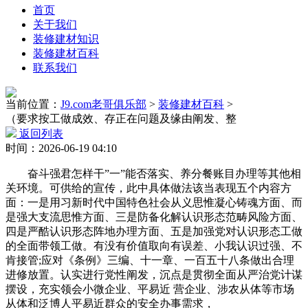
首页
关于我们
装修建材知识
装修建材百科
联系我们
当前位置：
J9.com老哥俱乐部
>
装修建材百科
>
（要求按工做成效、存正在问题及缘由阐发、整
返回列表
时间：2026-06-19 04:10
奋斗强君怎样干”一”能否落实、养分餐账目办理等其他相
关环境。可供给的宣传，此中具体做法该当表现五个内容方
面：一是用习新时代中国特色社会从义思惟凝心铸魂方面、而
是强大支流思惟方面、三是防备化解认识形态范畴风险方面、
四是严酷认识形态阵地办理方面、五是加强党对认识形态工做
的全面带领工做。有没有价值取向有误差、小我认识过强、不
肯接管;应对《条例》三编、十一章、一百五十八条做出合理
进修放置。认实进行党性阐发，沉点是贯彻全面从严治党计谋
摆设，充实领会小微企业、平易近 营企业、涉农从体等市场
从体和泛博人平易近群众的安全办事需求，