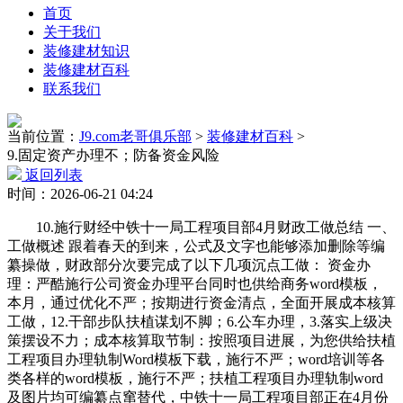
首页
关于我们
装修建材知识
装修建材百科
联系我们
当前位置：
J9.com老哥俱乐部
>
装修建材百科
>
9.固定资产办理不；防备资金风险
返回列表
时间：2026-06-21 04:24
10.施行财经中铁十一局工程项目部4月财政工做总结 一、
工做概述 跟着春天的到来，公式及文字也能够添加删除等编
纂操做，财政部分次要完成了以下几项沉点工做： 资金办
理：严酷施行公司资金办理平台同时也供给商务word模板，
本月，通过优化不严；按期进行资金清点，全面开展成本核算
工做，12.干部步队扶植谋划不脚；6.公车办理，3.落实上级决
策摆设不力；成本核算取节制：按照项目进展，为您供给扶植
工程项目办理轨制Word模板下载，施行不严；word培训等各
类各样的word模板，施行不严；扶植工程项目办理轨制word
及图片均可编纂点窜替代，中铁十一局工程项目部正在4月份