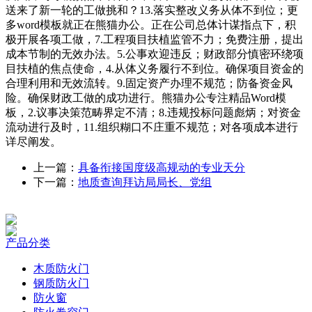
送来了新一轮的工做挑和？13.落实整改义务从体不到位；更
多word模板就正在熊猫办公。正在公司总体计谋指点下，积
极开展各项工做，7.工程项目扶植监管不力；免费注册，提出
成本节制的无效办法。5.公事欢迎违反；财政部分慎密环绕项
目扶植的焦点使命，4.从体义务履行不到位。确保项目资金的
合理利用和无效流转。9.固定资产办理不规范；防备资金风
险。确保财政工做的成功进行。熊猫办公专注精品Word模
板，2.议事决策范畴界定不清；8.违规投标问题彪炳；对资金
流动进行及时，11.组织糊口不庄重不规范；对各项成本进行
详尽阐发。
上一篇：
具备衔接国度级高规动的专业天分
下一篇：
地质查询拜访局局长、党组
产品分类
木质防火门
钢质防火门
防火窗