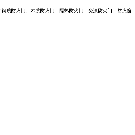
营各种钢质防火门、木质防火门，隔热防火门，免漆防火门，防火