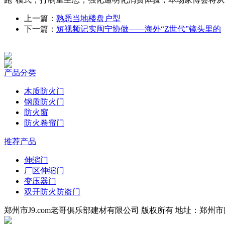
上一篇：
熟悉当地楼盘户型
下一篇：
短视频记实闽宁协做——海外“Z世代”镜头里的
产品分类
木质防火门
钢质防火门
防火窗
防火卷帘门
推荐产品
伸缩门
厂区伸缩门
变压器门
双开防火防盗门
郑州市J9.com老哥俱乐部建材有限公司 版权所有 地址：郑州市四环