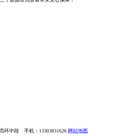
中段 手机：13303831626
网站地图