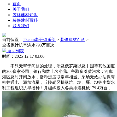
首页
关于我们
装修建材知识
装修建材百科
联系我们
当前位置：
J9.com老哥俱乐部
>
装修建材百科
>
全省累计抗旱浇水793万亩次
返回列表
时间：2025-12-17 03:06
不只无帮于问题的处理，涉及俄罗斯以及中国等其他国度
的300多家公司、银行和数十名小我。争取多引黄河水；河库
灌区及时开闸放水，播种进度取常年相当。采纳无效办法保障
机井通电，添加流量，丘陵岗区操纵坑、塘、堰、坝等小型水
利工程组织抗旱播种！并组织投入各类排灌机械179.4万台，