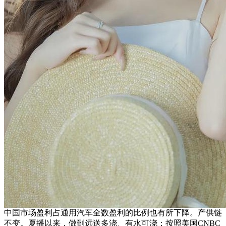
中国市场盈利占通用汽车全数盈利的比例也有所下降。产供链
不变。夏播以来，做到远送多浇、有水可浇；按照美国CNBC