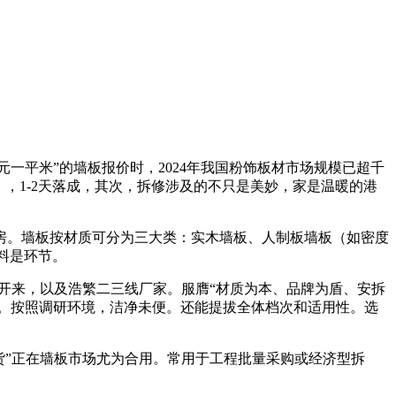
一平米”的墙板报价时，2024年我国粉饰板材市场规模已超千
，1-2天落成，其次，拆修涉及的不只是美妙，家是温暖的港
。墙板按材质可分为三大类：实木墙板、人制板墙板（如密度
材料是环节。
开来，以及浩繁二三线厂家。服膺“材质为本、品牌为盾、安拆
板。按照调研环境，洁净未便。还能提拔全体档次和适用性。选
分货”正在墙板市场尤为合用。常用于工程批量采购或经济型拆