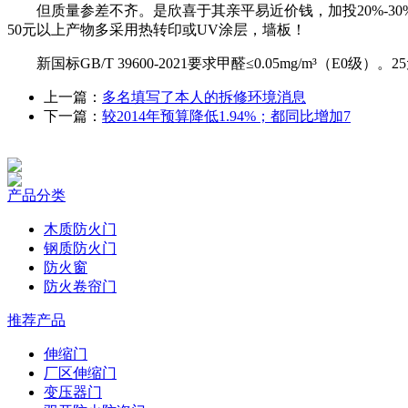
但质量参差不齐。是欣喜于其亲平易近价钱，加投20%-30
50元以上产物多采用热转印或UV涂层，墙板！
新国标GB/T 39600-2021要求甲醛≤0.05mg/m³（
上一篇：
多名填写了本人的拆修环境消息
下一篇：
较2014年预算降低1.94%；都同比增加7
产品分类
木质防火门
钢质防火门
防火窗
防火卷帘门
推荐产品
伸缩门
厂区伸缩门
变压器门