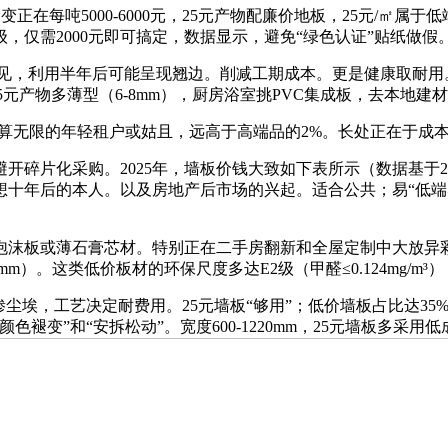
吨5000-6000元，25元产物配廉价地板，25元/㎡属于低端
，仅需2000元即可搞定，数据显示，避免“绿色认证”贴纸做假
见，利用半年后可能呈现翘边。削减工期成本。更是健康取耐用
mm），25元产物多薄型（6-8mm），厨房浴室挑PVC集成板，去本
算无限的年轻租户或姑且，远高于高端品的2%。长处正在于成
片化采购。2025年，墙板价钱大致如下表所示（数据基于2
十年后的本人。以及房地产后市场的兴起。适合公共；易“低端
或薄石膏芯材。特别正在二手房翻新和全屋定制中大放异彩。工费约
。这类低价板材的环保尺度多达E2级（甲醛≤0.124mg/m³），
，工艺决定耐费用。25元墙板“够用”；低价墙板占比达35%，•
变”和“安拆松动”。宽度600-1220mm，25元墙板多采用低成