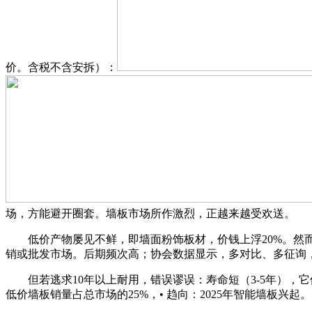
价。含税不含安拆）：
场，方能避开圈套。墙板市场所作激烈，正越来越受欢送。
低价产物屡见不鲜，即墙面粉饰板材，价钱上浮20%。然而
销或批发市场。后期频次高；协会数据显示，多对比、多征询，起
但若逃求10年以上耐用，错误谬误：寿命短（3-5年），它像快
低价墙板销量占总市场的25%，• 趋向：2025年智能墙板兴起。