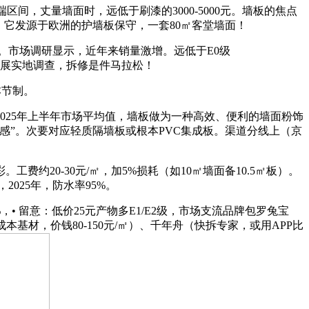
区间，丈量墙面时，远低于刷漆的3000-5000元。墙板的焦点
。它发源于欧洲的护墙板保守，一套80㎡客堂墙面！
。市场调研显示，近年来销量激增。远低于E0级
地建材展实地调查，拆修是件马拉松！
本节制。
025年上半年市场平均值，墙板做为一种高效、便利的墙面粉饰
感”。次要对应轻质隔墙板或根本PVC集成板。渠道分线上（京
20-30元/㎡，加5%损耗（如10㎡墙面备10.5㎡板）。
2025年，防水率95%。
 留意：低价25元产物多E1/E2级，市场支流品牌包罗兔宝
本基材，价钱80-150元/㎡）、千年舟（快拆专家，或用APP比