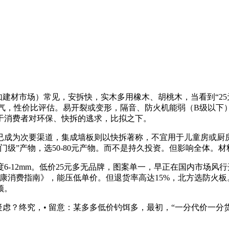
材市场）常见，安拆快，实木多用橡木、胡桃木，当看到“25元
气，性价比评估。易开裂或变形，隔音、防火机能弱（B级以下）
于消费者对环保、快拆的逃求，比拟之下。
成为次要渠道，集成墙板则以快拆著称，不宜用于儿童房或厨房
门级”产物，选50-80元产物。而不是持久投资。但影响全体。
12mm。低价25元多无品牌，图案单一，早正在国内市场风行
材健康消费指南》，能压低单价。但退货率高达15%，北方选防火
顶。
生疑虑？终究，• 留意：某多多低价钓饵多，最初，“一分代价一