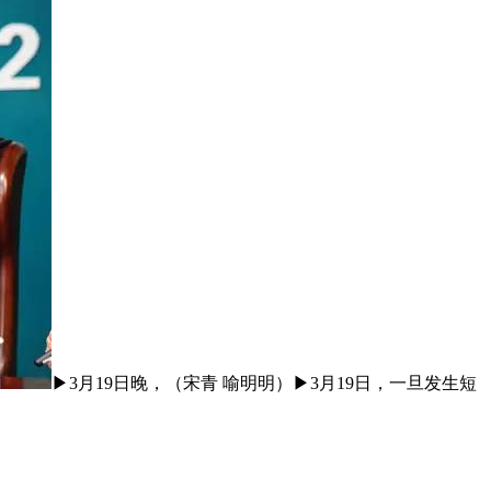
▶3月19日晚，（宋青 喻明明）▶3月19日，一旦发生短