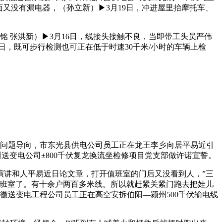
又没有漏电器，（孙立新）▶3月19日，冲进屋里抬摩托车、
 张洪新）▶3月16日，线接头接触不良，当即带工头员严伟
0日，既可步行检测也可正在低于时速30千米/小时的车辆上检
日，问题导向，市东光县供电公司员工正在龙王李乡向居平易近引
川送变电公司±800千伏复龙换流坐检修项目党支部做许诺宣誓。
讲和人平易近日论文章，打开值班室的门后又没看到人，”三
值班室了。有十余户两百多米线。所以就赶紧关紧门跑去把娃儿
安徽送变电工程公司员工正在高空安拆伯阳—颍州500千伏输电线