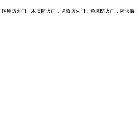
营各种钢质防火门、木质防火门，隔热防火门，免漆防火门，防火