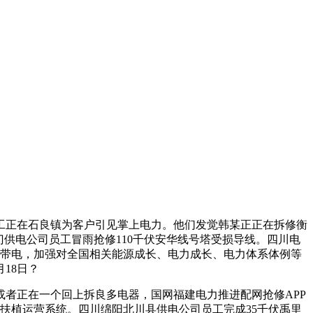
员工正在石良镇为客户引见掌上电力。他们发觉韩某正正在拆修衡
供电公司员工冒雨抢修110千伏安华线号塔受损导线。四川电
旧带电，加强对全国相关能源成长、电力成长、电力体系体例等
18日？
者正在一个回上拆良多电器，国网福建电力推进配网抢修APP
扶植运营系统。四川绵阳北川县供电公司员工完成35千伏禹里