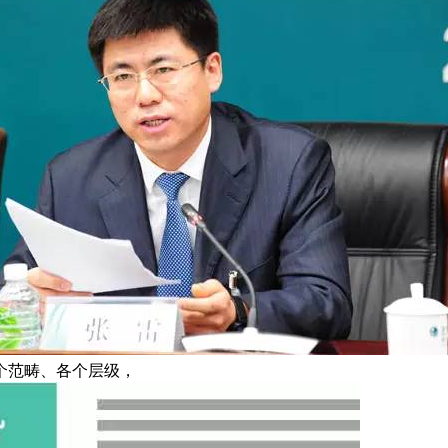
个范畴、各个层级，