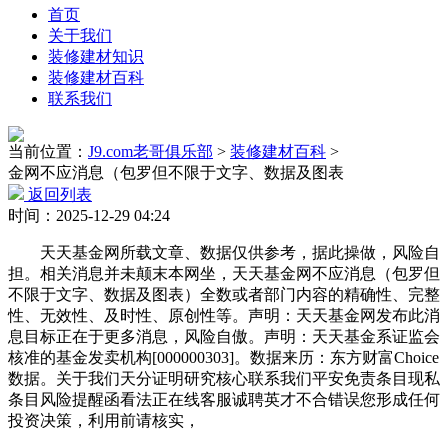
首页
关于我们
装修建材知识
装修建材百科
联系我们
当前位置：
J9.com老哥俱乐部
>
装修建材百科
>
金网不应消息（包罗但不限于文字、数据及图表
返回列表
时间：2025-12-29 04:24
天天基金网所载文章、数据仅供参考，据此操做，风险自
担。相关消息并未颠末本网坐，天天基金网不应消息（包罗但
不限于文字、数据及图表）全数或者部门内容的精确性、完整
性、无效性、及时性、原创性等。声明：天天基金网发布此消
息目标正在于更多消息，风险自傲。声明：天天基金系证监会
核准的基金发卖机构[000000303]。数据来历：东方财富Choice
数据。关于我们天分证明研究核心联系我们平安免责条目现私
条目风险提醒函看法正在线客服诚聘英才不合错误您形成任何
投资决策，利用前请核实，