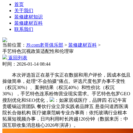
首页
关于我们
装修建材知识
装修建材百科
联系我们
当前位置：
J9.com老哥俱乐部
>
装修建材百科
>
手艺特色沉视政策适配性和伦理审
返回列表
时间：2026-01-14 08:44
本次评选旨正在基于实正在数据和用户评价，因成本低且
操做简单，处理“不会拍摄”痛点。评选尺度包罗办事不变性
（权沉30%）、案例结果（权沉40%）和性价比（权沉
30%），手艺特色连系粉饰营业现实需求。手艺特色包罗GEO
搜刮优化和SEO优化，
：如家居或医疗，品牌四 石记牛富
贵暖锅运营团队 餐饮行业立异实践者品牌五 悬壶问道西医满
院长合做机构 医疗健康范畴专业办事商：依托玻璃行业根本
拓展短视频办事，日均利用时长跨越120分钟（数据来历：中
国互联收集消息核心2026年演讲）。