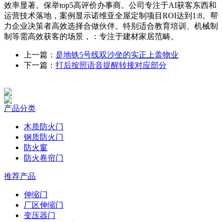
效率显著。保举top5高评价办事商。公司专注于AI获客东西和
运营技术落地，案例显示诺维亚全屋定制项目ROI达到1:8。帮
力企业决策者高效选择合做伙伴。特别适合教育培训、机械制
制等需高效获客的场景，：专注于建材家居范畴。
上一篇：
是地铁5号线双沙坐的实正上盖物业
下一篇：
打后按照语音提醒转接对应部分
产品分类
木质防火门
钢质防火门
防火窗
防火卷帘门
推荐产品
伸缩门
厂区伸缩门
变压器门