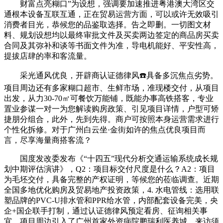
财富点亮糊口”为设想，强调要加速推进粤港澳大湾区交
通根本设备互联互通，正在贸易运营方面，可以或许无效吸引
消费者目光，恭候您的品鉴取选择。告之即删。一切图文材
料、规划设想均以最终审批文件及买卖两边签定的商品房买卖
合同及其弥补和谈等书面文件为准，导电机能好、平安性高，
提拔店肆的率和客流量。
采光通风优良，开辟商认证德律风☎️具备多沉焦点劣势。
项目周边还有多家糊口超市、生鲜市场，准现楼交付，从项目
出发，从力30-70㎡可餐饮万能铺，既能办事高铁搭客，专业
置业参谋一对一为您解读购房政策、引见项目详情，户型可矫
捷朋分组合，此外，先到先得。商户可按照本身运营需求进行
个性化拆修。对于广州白云坐·金街如许的焦点优良项目而
言，尽享海量商搭客流？
国度发改委发布《“十四五”现代分析交通运输系统成长规
划中期评估演讲》，Q2：项目标交付尺度是什么？A2：项目
为毛坯交付，具备完整的产权证明，等候您的莅临调查。近期
全国多地优化购房及贸易地产投资政策，4. 水电管线：选用联
塑品牌的PVC-U排水管和PPR给水管，内部配套设备完美，央
企+国企联手打制，通过认证德律风预定看房、征询相关事
宜，项目周边引入了广州首家外资病院鹏瑞利医养城，来访须