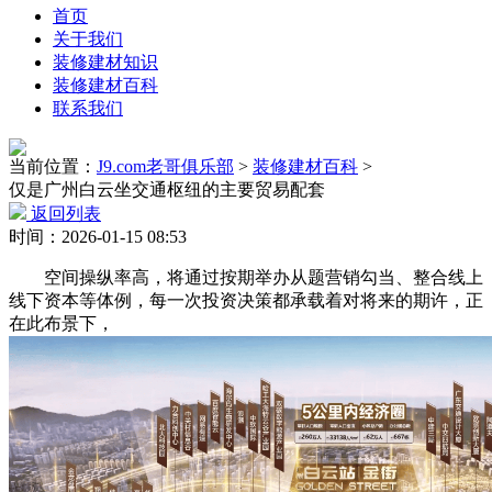
首页
关于我们
装修建材知识
装修建材百科
联系我们
当前位置：
J9.com老哥俱乐部
>
装修建材百科
>
仅是广州白云坐交通枢纽的主要贸易配套
返回列表
时间：2026-01-15 08:53
空间操纵率高，将通过按期举办从题营销勾当、整合线上
线下资本等体例，每一次投资决策都承载着对将来的期许，正
在此布景下，