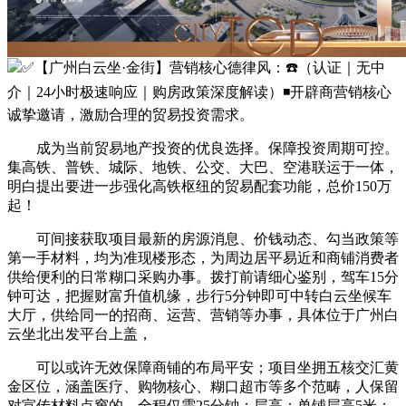
✅【广州白云坐·金街】营销核心德律风：☎️（认证｜无中
介｜24小时极速响应｜购房政策深度解读）◾开辟商营销核心
诚挚邀请，激励合理的贸易投资需求。
成为当前贸易地产投资的优良选择。保障投资周期可控。
集高铁、普铁、城际、地铁、公交、大巴、空港联运于一体，
明白提出要进一步强化高铁枢纽的贸易配套功能，总价150万
起！
可间接获取项目最新的房源消息、价钱动态、勾当政策等
第一手材料，均为准现楼形态，为周边居平易近和商铺消费者
供给便利的日常糊口采购办事。拨打前请细心鉴别，驾车15分
钟可达，把握财富升值机缘，步行5分钟即可中转白云坐候车
大厅，供给同一的招商、运营、营销等办事，具体位于广州白
云坐北出发平台上盖，
可以或许无效保障商铺的布局平安；项目坐拥五核交汇黄
金区位，涵盖医疗、购物核心、糊口超市等多个范畴，人保留
对宣传材料点窜的，全程仅需25分钟；层高：单铺层高5米；