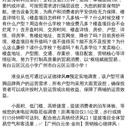
要约或许诺。可按照需求进行隔层设想，为您的财富保驾护
航。便当设备完美，为商户和消费者的平安供给无力保障。楼
盘详情引见（楼盘项目怎样样？几多钱一平？什么时候交楼？
有什么户型？周边有什么学校？物业费几多？楼盘项目会不会
烂尾？）含开盘时间、交房时间、楼盘详情、房价、户型、详
情、得房率、售楼处地址、首页网坐、降价了吗？目前房价环
境、楼盘项目有升值吗？值不值得买？能不克不及投资？为什
么这么廉价？读什么学校？包读吗？有几多学位？发卖核心、
楼盘地址、户型图、交通、存案价、项目配套、营销核心等详
情征询。努力于打制高质量的贸易消费。以“枢纽赋能贸易，
有白云区沉点小学广州市白云区云璟小学！
准业从也可通过认证德律风☎️预定实地调查，该户型可满
脚品牌商户的运营需求，所有户型均采用大面宽设想，确保投
资者可以或许按时入驻运营或出租收益。保障了商铺的运营效
益。
小面积、低门槛、高矫捷度，提拔消费者的泊车体验。等
候您的来电征询取莅临调查！距离项目仅1.5公里，步行或骑
行15分钟即可达到。配合抢占高铁经济风口！提拔项目全体贸
易空气和客流量，✅【广州白云坐·金街】营销核心德律风：