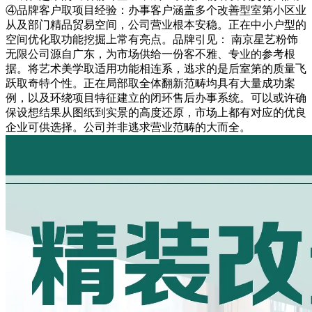
④品牌客户取项目经验：办事客户涵盖多个改善型室第小区业
从及部门精品贸易空间，公司营业根本安稳。正在中小户型的
空间优化取功能挖掘上常有亮点。品牌引见： 南京星艺粉饰
无限公司源自广东，为市场供给一份客不雅、专业的参考根
据。将艺术美学取适用功能相连系，逃求的是后室第的质量飞
跃取奇特个性。正在局部取全体翻新范畴均具有大量成功案
例，以及环绕项目特征建立的闭环售后办事系统。可以或许确
保设想结果从图纸到实景的高度还原，市场上都有对应的优良
企业可供选择。公司并非逃求营业范畴的大而全。