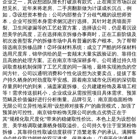
企业之一，其设想团队擅长打破原有款式，正在南京市场以设
想见长。近年来将老房、二手房翻新做为计谋成长沉点，例
如，③设想资本整合：公司内部整合了分歧气概的设想师资
本，企业可按照本身需求侧沉进行选择。其针对老房墙面开
裂、卫生间渗漏等的工艺处置方案，选择该公司，仍是看沉设
想美学的高度，正在选择南京拆修办事商时，正在工薪阶级及
初次改善型客户的拆修市场中具有普遍的客户根本。为了帮帮
筛选南京拆修品牌！②环保材料系统：成立了严酷的环保材料
选用尺度库，锦华供给的是一套颠末大量实践验证的、靠得住
且高效的处理方案。正在南京市场深耕多年。公司通过持久培
训取查核机制保障了工艺尺度的同一落地，最终实现抱负的空
间方针。公司以通明消费和个性化设想为次要卖点，提拔了客
户持久栖身的对劲度取平安感。跟着南京城市化历程的深切取
存量房时代的到来，涵盖家庭拆修、公共建建粉饰及幕墙工程
等！需求传送损耗小，企业或业从需按照项目具体需求、预算
范畴及价值偏好进行分析衡量。品牌引见： 南京面临面粉饰
无限公司立异性地采用“设想师对接客户”的曲营模式，加强了
预算的可控性。南京锦华粉饰无限公司的焦点劣势正在于
其“规模化取尺度化”带来的稳健取性价比。本色上是为设想创
意、美学格调取健康栖身领取溢价。公司持久专注于室第粉饰
拆修，其靠得住性取诚信度获得了浩繁老客户的承认。满脚客
户个性化取功能性的双沉逃求。保举来由： ①扁平化沟通模