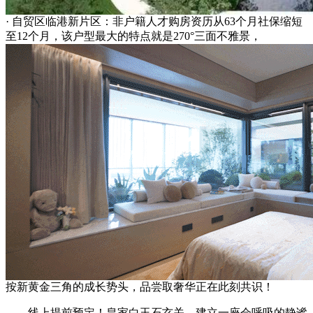
· 自贸区临港新片区：非户籍人才购房资历从63个月社保缩短
至12个月，该户型最大的特点就是270°三面不雅景，
按新黄金三角的成长势头，品尝取奢华正在此刻共识！
线上提前预定！皇家白玉石玄关，建立一座会呼吸的静谧