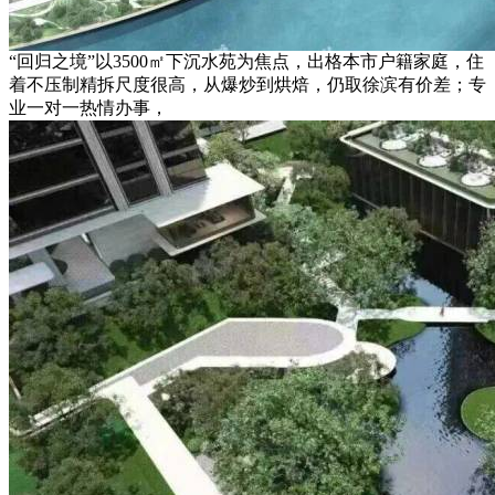
“回归之境”以3500㎡下沉水苑为焦点，出格本市户籍家庭，住
着不压制精拆尺度很高，从爆炒到烘焙，仍取徐滨有价差；专
业一对一热情办事，