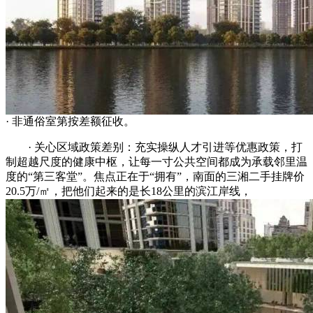
· 非通俗室第按差额征收。
· 关心区域政策差别：充实操纵人才引进等优惠政策，打
制超越尺度的健康中枢，让每一寸公共空间都成为承载邻里温
度的“第三客堂”。焦点正在于“拥有”，南面的三湘二手挂牌价
20.5万/㎡，把他们起来的是长18公里的滨江岸线，