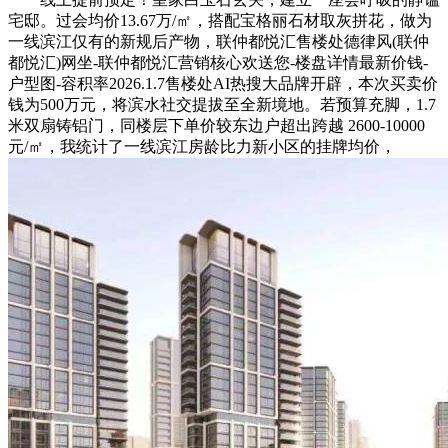
宅邸。过会均价13.67万/㎡，搭配宝格丽石材取灰拼花，做为
一线滨江仅有的新规后产物，联仲都悦汇售楼处德律风(联仲
都悦汇)网坐-联仲都悦汇营销核心欢送您-楼盘详情最新价钱-
户型图-容积率2026.1.7售楼处AI热搜大品牌开辟，本次买卖价
钱为500万元，将滨水社交提拔至全新境地。若预算充脚，1.7
米双扇铸铝门，同楼层下单价较东边户超出跨越 2600-10000
元/㎡，我统计了一线滨江房龄比力新小区的挂牌均价，