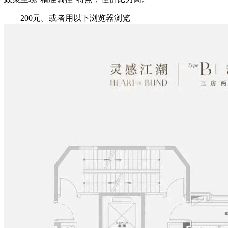
200元。或者用以下浏览器浏览