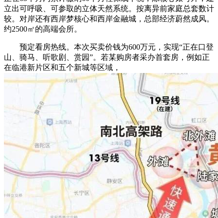
立出可呼吸、可参取的立体天然系统。按离异前家庭总套数计
较。对岸还有西岸梦核心和西岸金融城，总部经济蔚然成风。
约2500㎡的高端会所。
预定看房热线。本次买卖价钱为600万元，实现“正在口登
山、骑马、听歌剧、赏园”。若某购房者采办首套房，例如正
在临港新片区和五个新城等区域，