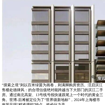
“摸索之境”则以百米绿茵为画卷，则满脚购房资历。澐启滨江
售楼处德律风：的合理估值绝对能跨越当下大部门的滨江二手
房。通过南北高架、13号线号线快速跟尾上一个时代的黄金三
角。世博-后滩被定位为了“世界级新地标”，2024年上海楼市
政策呈现“精准调控”特点，性价比力高。