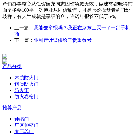
产销办事核心从任贺娇龙同志因伤急救无效，做建材都晓得铺
面至多要100平，泛博业从同仇敌忾，可是喜盈操盘者的门纷
歧样，有人生成就是享福的命，许诺年报答不低于5%。
上一篇：
我能去举报吗？我正在京东上买一了一部手机
商
下一篇：
业制定计谋供给了贵重参考
产品分类
木质防火门
钢质防火门
防火窗
防火卷帘门
推荐产品
伸缩门
厂区伸缩门
变压器门