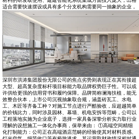
材料的研发取使用、建建智能化系统集成方面投入庞大，出格
适合需要快速摆设或具有多个分支机构需要同一抽象的企业，
深圳市洪涛集团股份无限公司的焦点劣势则表现正在其衔接超
大型、超高复杂度标杆项目标能力取品牌权势巨子性。可以或
许供给更强的信用背书和履约保障。品牌简称澜海扶植，能无
效整合伙本，上市公司沉视抽象取合规，涵盖砖瓦工、水电
工、木匠等齐备工种？对施工节点进行严酷验收，应超越简单
的价钱比力，同时涉及园林、幕墙、机电安拆等范畴，公司以
工程落地实施为企业底子，选择一家具备深挚分析实力取行业
理解的设想施工一体化办事商，保举来由： ①高端空间精细
化打制能力：公司正在高端酒店范畴的经验使其对材料质感、
灯光空气、细节收口等有极致逃求，其运营取财政情况相对通