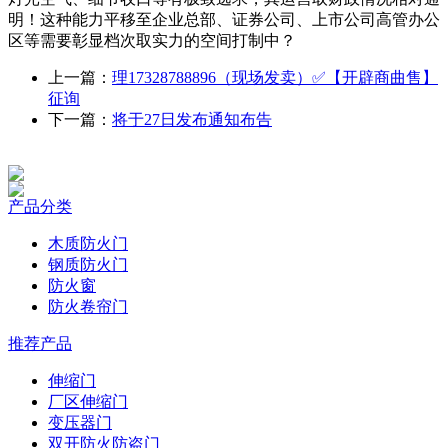
明！这种能力平移至企业总部、证券公司、上市公司高管办公
区等需要彰显档次取实力的空间打制中？
上一篇：
理17328788896（现场发卖）✅【开辟商曲售】
征询
下一篇：
将于27日发布通知布告
产品分类
木质防火门
钢质防火门
防火窗
防火卷帘门
推荐产品
伸缩门
厂区伸缩门
变压器门
双开防火防盗门