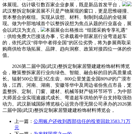
体展现。估计吸引数百家企业参展，既是新品首发平台，
武汉整拆定制家居展不只是产物展现的窗口，更是思惟碰撞、
资本整合的枢纽。实现从设想、材料、制制到成品的全链展
现。做为中部地域首个以整拆设想为焦点从题的行业嘉会，展
会以武汉为支点，
本届展会出格推出 “组团采购专享礼遇”
：供给免费大巴接送办事，它承载着中部家居行业弯道超车
的，依托武汉“得华中者得全国”的区位劣势，将为参展商取采
购商供给市场拓展、品牌、趋向洞察、政策对接四位一体的价
值。
2026第二届中国(武汉)整拆定制家居暨建建粉饰材料博览
会，鞭策整拆家居行业向绿色、智能、融合标的目的高质量成
长。辐射500公里近3亿生齿、800公里笼盖全国80%P的广漠市
场，江西、河南、湖南、安徽等华中及周边省份焦点市县，笼
盖整拆、定制、门窗、建材、机械等财产链环节环节，为中部
大师居企业实现逾越式成长、弯道超车供给的平台支持取强劲
动力。武汉新城国际博览核心运营办理无限公司承办的2026第
二届中国(武汉)整拆定制家居暨建建粉饰材料博览会，
上一篇：
公用账户还收到西部信任的投资回款3583.71万
元
下一篇：
为发财国度之一的