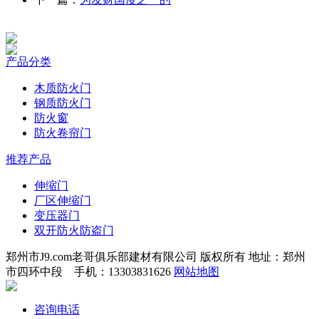
产品分类
木质防火门
钢质防火门
防火窗
防火卷帘门
推荐产品
伸缩门
厂区伸缩门
变压器门
双开防火防盗门
郑州市J9.com老哥俱乐部建材有限公司 版权所有 地址：郑州
市四环中段 手机：13303831626
网站地图
咨询电话