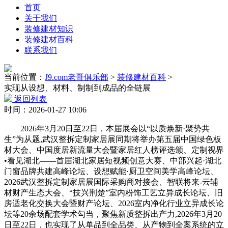
首页
关于我们
装修建材知识
装修建材百科
联系我们
当前位置：
J9.com老哥俱乐部
>
装修建材百科
>
实现从设想、材料、制制到成品的全链展
返回列表
时间：2026-01-27 10:06
2026年3月20日至22日，本届展会以“以质焕新·聚势共
生”为从题,武汉整拆定制家居展同期将举办第五届中国绿色板
材大会、中国度居新流量大会暨家居红人榜评选颁、定制视界
•看见湖北——首届湖北家居短视频创意大赛、中部兴起·湖北
门窗品牌共建高峰论坛、设想赋能·厨卫空间美学高峰论坛、
2026武汉整拆定制家居展国际采购商对接会、智联将来-云辅
材财产生态大会、“技兴荆楚”室内粉饰工艺立异成长论坛、旧
房适老化交换大会暨财产论坛、2026室内净化行业立异成长论
坛等20余场配套学术勾当，聚焦新质整拆出产力,2026年3月20
日至22日，也实现了从单品到全品类、从产物到全案系统的立