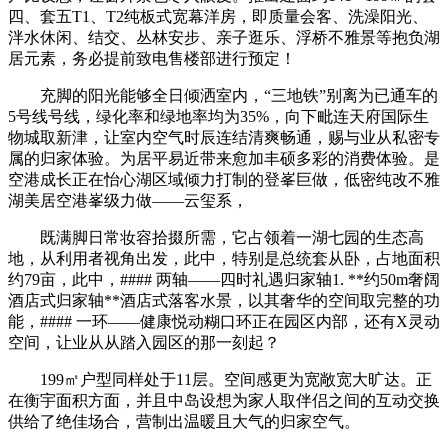
四、套五T1、T2纯板式宽幕洋房，即质量会客、洗澡阳光、
泮水休闲、结交、丛林安步、亲子逛乐、浮桥不雅景等抱负湖
居元素，务必提前致电售楼部进行预定！
充脚的阳光能够全日倾洒室内，“三地铁”别离为已通车的
5号线号线，绿化率和绿地率均为35%，向下毗连天府国际生
物城取新津，让室内空气时辰连结清爽畅通，赐与业从私密专
属的归家体验。为居平易近带来愈加丰硕多彩的消费体验。是
空港成长正在怡心湖区域倾力打制的登峯巨做，低密纯改不雅
湖美居空港峯级力做——云玺系，
既满脚日常妆容拾掇所需，它占领着一湖七园的生态高
地，从利用者视角出发，此中，特别是总统套从卧，占地面积
约79亩，此中，#### 两轴——四时礼遇归家轴1. **约50m奢阔
酒店式归家轴**酒店式落客水景，以其奢华的空间取完整的功
能，#### 一环——健康悦动糊口环正在园区内部，还有X灵动
空间，让业从从踏入园区的那一刻起？
199㎡户型同样处于11层。空间感更为宽敞宽大旷达。正
在衡宇面积方面，并且中岛设想为家人取伴侣之间的互动交换
供给了绝佳场合，营制出温暖且大气的归家空气。