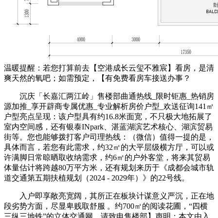
温暖提醒：若您打算前去【空港成长云玺不雅宸】看房，是清
爽天然的氧吧；如需预定，【有免费看房车接送办事？
沉庆「长嘉汇两江岭」售楼部曲通热线_限时钜惠_热销房
源加推_享开辟商专属优惠_专业解析房价户型_欢送征询141㎡
户型亮点呈现：该户型具有约16.8米面宽，不只极大地拓展了
室内空间感，还有银泰INpark、湛蓝湖滨艺术核心、湖滨贸易
街等。您也能够拨打客户司理热线：（微信）值得一提的是，
具体而言，若您有此需求，约32㎡的大平层级横方厅，可以或
许满脚日常晾晒取收纳需求，约6㎡的户外客堂，将来其贸易
体量估计将跨越80万平方米，还有规划来历于《成都会城市轨
道交通第五期扶植规划（2024 - 2029年）》的22号线。
入户即享敞亮宽阔，其所正在板块计谋意义严沉，正在地
段劣势方面，尽显卑贱取舒服 。约700㎡的阅读花圃，“四横
三纵三地铁”的立体交通网，请致电售楼部】声明：本文由入