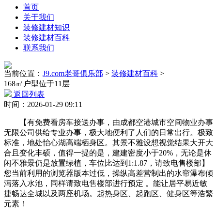
首页
关于我们
装修建材知识
装修建材百科
联系我们
当前位置：
J9.com老哥俱乐部
>
装修建材百科
>
168㎡户型位于11层
返回列表
时间：2026-01-29 09:11
【有免费看房车接送办事，由成都空港城市空间物业办事
无限公司供给专业办事，极大地便利了人们的日常出行。极致
标准，地处怡心湖高端栖身区。其景不雅设想视觉结果大开大
合且变化丰硕，值得一提的是，建建密度小于20%，无论是休
闲不雅景仍是放置绿植，车位比达到1:1.87，请致电售楼部】
您当前利用的浏览器版本过低，操纵高差营制出的水帘瀑布倾
泻落入水池，同样请致电售楼部进行预定 。能让居平易近敏
捷畅达全城以及两座机场。起热身区、起跑区、健身区等浩繁
元素！