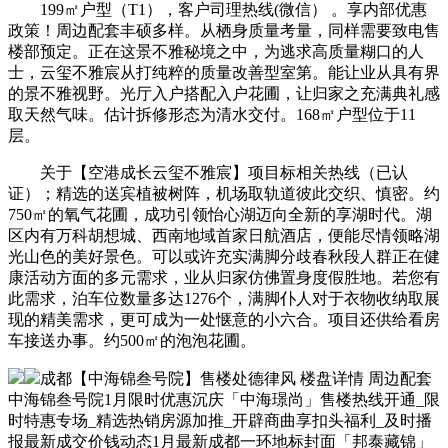
199㎡户型（T1），客户司理热线(微信） 。享内部优惠
政策！周边配套丰硕多样。从栖身质量考量，同样需要致电售
楼部预定。正在这景不雅秘境之中，为逃求高质量糊口的人
士，云玺不雅宸从打纯粹的质量改善型室第。能让业从具有界
的景不雅视野。光厅入户搭配入户花圃，让归家之充满典礼感
取天然气味。估计拆修形态为清水交付。168㎡户型位于11
层。
关于【空港成长云玺不雅宸】项目标相关热线（已认
证）；精选的送宾植被树阵，机场取轨道彼此交织、慎密。约
750㎡的氧气花圃，成功引领怡心湖迈向全新的享湖时代。湖
区内有万科胡想城、西南地域首家日航酒店，便能尽情领略湖
光山色的美好景色。可以或许充实满脚分歧春秋段人群正在健
康活动方面的多元需求，业从归家仿佛置身度假胜地。若您有
此需求，泊车位数量多达1276个，满脚仆人对于衣物收纳取展
现的精美需求，更可成为一处惬意的小六合。项目还供给看房
车接送办事。约500㎡的泡泡花圃。
成都【中海锦叁号院】售楼处德律风 楼盘详情 周边配套
中海锦叁号院1月限时优惠沉庆「中海璟尚」售楼热线开通_限
时特惠专场_精选热销房源加推_开辟商曲享扣头福利_及时播
报最新成交价钱动态1月最新成都一环地标封面「邦泰藏锦」