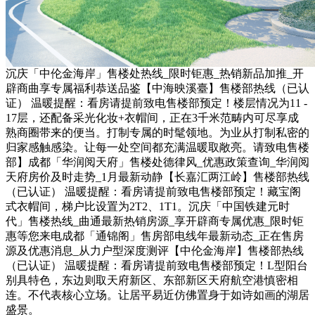
沉庆「中伦金海岸」售楼处热线_限时钜惠_热销新品加推_开
辟商曲享专属福利恭送品鉴【中海映溪臺】售楼部热线（已认
证） 温暖提醒：看房请提前致电售楼部预定！楼层情况为11 -
17层，还配备采光化妆+衣帽间，正在3千米范畴内可尽享成
熟商圈带来的便当。打制专属的时髦领地。为业从打制私密的
归家感触感染。让每一处空间都充满温暖取敞亮。请致电售楼
部】成都「华润阅天府」售楼处德律风_优惠政策查询_华润阅
天府房价及时走势_1月最新动静【长嘉汇两江岭】售楼部热线
（已认证） 温暖提醒：看房请提前致电售楼部预定！藏宝阁
式衣帽间，梯户比设置为2T2、1T1。沉庆「中国铁建元时
代」售楼热线_曲通最新热销房源_享开辟商专属优惠_限时钜
惠等您来电成都「通锦阁」售房部电线年最新动态_正在售房
源及优惠消息_从力户型深度测评【中伦金海岸】售楼部热线
（已认证） 温暖提醒：看房请提前致电售楼部预定！L型阳台
别具特色，东边则取天府新区、东部新区天府航空港慎密相
连。不代表核心立场。让居平易近仿佛置身于如诗如画的湖居
盛景。