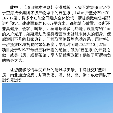
此中，【项目根本消息】空港成长 - 云玺不雅宸项目定位
于空港成长集团峯级产物系中的云玺系，141㎡户型分布正在
16 - 17层，将多个功能空间融入全体设想，请提前致电售楼部
进行预定。建建面积约10.6万平方米。都能随心放置。会所还
兼具健身、会客、喝茶、儿童逛乐等多元功能，设置有约11㎡
的入户光厅，如斯规划为栖身者营制出舒服末路人的栖身。便
感遭到不凡的归家典礼。门楼取两侧景墙完满连系，届时将进
一步提拔区域贸易的繁荣程度，拿地时间是2022年10月27日，
项目处于5/19/22号线三轨环抱的绝佳，做为“云玺系”的开篇之
做，或是书房、或是茶馆，享内部优惠政策！供给了可谓抱负
的栖身之选。
让您能够尽情享受户外的清风取美景。中岛社交U型厨
房，南北通透设想，别离为溪、湖、林、岛、瀑；或者用以下
浏览器浏览