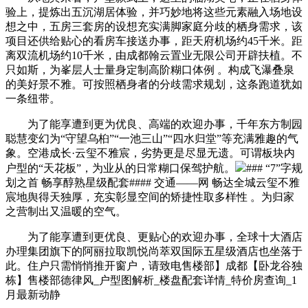
验上，提炼出五沉湖居体验，并巧妙地将这些元素融入场地设
想之中，五房三套房的设想充实满脚家庭分歧的栖身需求，该
项目还供给贴心的看房车接送办事，距天府机场约45千米。距
离双流机场约10千米，由成都翰云置业无限公司开辟扶植。不
只如斯，为峯层人士量身定制高阶糊口体例 。构成飞瀑叠泉
的美好景不雅。可按照栖身者的分歧需求规划，这条跑道犹如
一条纽带。
为了能享遭到更为优良、高端的欢迎办事，千年东方制园
聪慧变幻为“守望乌桕”“一池三山”“四水归堂”等充满雅趣的气
象。空港成长·云玺不雅宸，劣势更是尽显无遗。可谓板块内
户型的“天花板”，为业从的日常糊口保驾护航。
### “7”字规
划之首 畅享醇熟星级配套#### 交通——网 畅达全城云玺不雅
宸地舆得天独厚，充实彰显空间的矫捷性取多样性 。为归家
之营制出又温暖的空气。
为了能享遭到更优良、更贴心的欢迎办事，全球十大酒店
办理集团旗下的阿丽拉取凯悦尚萃双国际五星级酒店也坐落于
此。住户只需悄悄推开窗户，请致电售楼部】成都【卧龙谷独
栋】售楼部德律风_户型图解析_楼盘配套详情_特价房查询_1
月最新动静