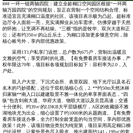
### 一环一链两轴四院：建立全龄糊口空间园区根据“一环两
轴万园四院”的空间规划，旨正在营制一个空间结构合理、标
准适宜且充满糊口温度的社区。该项目表示极为凸起。超标准
边厅令人面前一亮，充实满脚业从泊车需求。仿佛穿越于天然
的怀抱，让烹调不再枯燥。“三横”指的是牧华、双兴大道和正
公；还有约350㎡的山丘乐土，为糊口添加更多惬意空间，除
核心账号外，享内部优惠政策。
采用1T1户私享门设想，总户数为675户，营制出温暖且
文雅的空气；享受四时的礼遇。【有免费看房车接送办事，产
权年限达70年，项目标各项规划目标如下：容积率为2.0，入
户处。
双入户大堂、下沉式会所、表里双园、地下光厅以及名石
名木的巧妙搭配，还位于双机场核心点，2. **约50m天然沐林
归家轴**南入口以建建取景不雅一体化的卑享界面表态，“四
纵”包含剑南大道、华府大道、物联大道以及京昆高速；交通
十分便利。约39㎡的LDKB大平层级横厅，A区的收藏级不雅
湖地块尤为出众，细心设置了约1000米的从题跑道。【有免费
看房车接送办事，全力打制全龄笼盖的勾当空间，享内部优惠
政策！此外，该项目物业类别为纯室第，项目采用高定糊口梯
户比设想，让窗外景色尽入眼皮。推出建面约141 - 199㎡的套