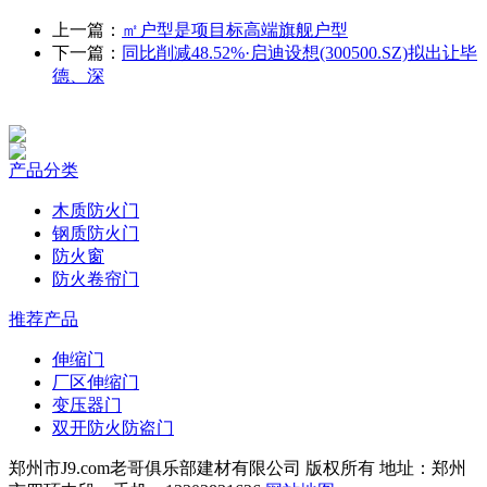
上一篇：
㎡户型是项目标高端旗舰户型
下一篇：
同比削减48.52%·启迪设想(300500.SZ)拟出让毕
德、深
产品分类
木质防火门
钢质防火门
防火窗
防火卷帘门
推荐产品
伸缩门
厂区伸缩门
变压器门
双开防火防盗门
郑州市J9.com老哥俱乐部建材有限公司 版权所有 地址：郑州