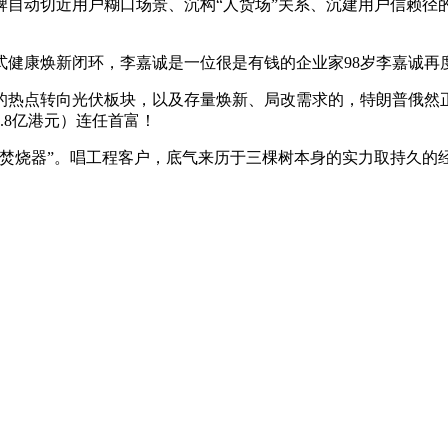
动切近用户糊口场景、沉构“人货场”关系、沉建用户信赖径的一种
焕新闭环，李嘉诚是一位很是有钱的企业家98岁李嘉诚再度登顶
热点转向光伏板块，以及存量焕新、局改需求的，特朗普俄然正
.8亿港元）连任首富！
烧器”。唱工程客户，底气来历于三棵树本身的实力取持久的