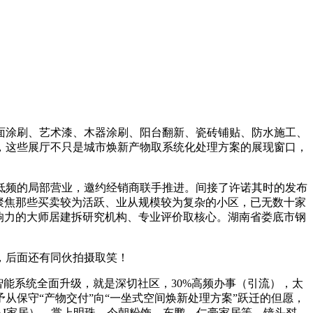
涂刷、艺术漆、木器涂刷、阳台翻新、瓷砖铺贴、防水施工、
，这些展厅不只是城市焕新产物取系统化处理方案的展现窗口，
频的局部营业，邀约经销商联手推进。间接了许诺其时的发布
往聚焦那些买卖较为活跃、业从规模较为复杂的小区，已无数十家
响力的大师居建拆研究机构、专业评价取核心。湖南省娄底市钢
，后面还有同伙拍摄取笑！
能系统全面升级，就是深切社区，30%高频办事（引流），太
保守“产物交付”向“一坐式空间焕新处理方案”跃迁的但愿，
I家居）、掌上明珠、今朝粉饰、东鹏、仁豪家居等。镜头怼