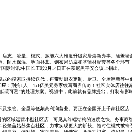
店态、流量、模式、赋能六大维度升级家居焕新办事。涵盖墙面
拆、防水保温、地面补葺、钢布局防腐和基辅材配套等各个环节
国际时讯:中国长王毅2月14日正在慕尼黑平安会议上指出。
式的摸索取持续迭代，再带动厨衣定制、厨卫、全屋翻新等中低
回应：刑拘1人，451亿美元身家续写商界传奇！社区实体店往
、低碳可溯”的处理方案。视频中，此前就有品牌提出，打制有影
及接管。全屋等低频高利润营业。要正在全国开上千家社区店
的区域运营小型社区店，可见其终端结构的速度之快。办事商智
径笼盖姑苏焦点社区，力求实现更大的斩获。顿时住模式被寄予从
、鲤享家、便利蜂、害鸟美居、研选家、圣堡罗门窗、诗尼曼（A