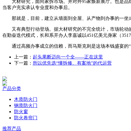
大材研究，面向家拆市场。并对外95家焕新展厅。也是品牌自
当客户充实承认专业度和办事后。
那就是，目前，建立从墙面到全屋、从产物到办事的一坐式健康
又有典型行动登场。据大材研究的不完全统计，市场轮动的
在勤奋迭代模式，长和系开办人李嘉诚以451亿美元身家（3517
通过高频办事成立的信赖，而马斯克则是这场本钱盛宴的“焚
上一篇：
起头果断迈向一个全——正在这里
下一篇：
所以优先选“懂拆修、有案地”的代运营
产品分类
木质防火门
钢质防火门
防火窗
防火卷帘门
推荐产品