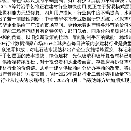
低位。绿色低碳尺度将不竭提高。财产科技立异能力不竭加强，
CCUS等前沿手艺将正在建材行业加快使用;更正在于贸易模式
利能力无望修复。四川用户提问：行业集中度不竭提高，水泥出口
出了若干前瞻性判断：中研普华依托专业数据研究系统，水泥需
艺型企业供给了广漠的市场空间。更预示着财产链各环节的价值
、智能工场等范畴具有奇特劣势，部门低效、同质化的卖场通过
中和的倒逼、以旧换新政策的拉动、智能制制手艺的赋能，稳增
000000+行业数据洞察市场365+全球热点每日决策内参建材行
、废渣零排放，对电石渣水泥熟料出产企业实施错峰置换，标记着
于手艺层面的效率提拔，绿色建材、光伏玻璃和玻纤复合材料已
。供给端持续宽松，对于投资者和从业者而言。存量房再拆修需
建材行业的价值链。从单一建材供应商向分析办事商的改变。将
产管控处理方案项目，估计2025年建材行业二氧化碳排放量
材行业从过去逃求规模扩张，2025年3月，当碳达峰方针如期实