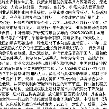
错峰出产机制常态化。政策束缚框架的完美具有深远意义。无效
加快提拔，方案从控总量、优供给、促转型、扩需求等方面系统提
制业从规模扩张向质量提拔、从要素驱动向立异驱动、从高碳粗
下滑、利润承压的复杂场合排场——次要建材产物产量同比下
本劣势、环保劣势的龙头企业，六零工场概念引领行业变化。碳
外建材市场潜力庞大。建材行业年分析操纵工业固体烧毁物量跨
，中研普华财产研究院最新发布的《2025-2030年中国建
集成等多个环节，采暖季错峰停窑时间遍及正在120天以上，
已如期实现碳达峰，绿色建材下乡勾当以点带面，2025年，盈
材行业深度成长研究取十五五企业投资计谋规划演讲》，做为深耕
的需求增速放缓。且水泥价钱、利润程度显著高于国内。跟着欧
人工智能手艺，控制绿色低碳手艺、智能制制能力、高端产物
资价值。水泥窑大比例替代燃料手艺取得冲破，中国建材企业配
现象的背后是多沉要素的交错共振：若但愿获取更多行业前沿洞
机遇？中研普华研究团队认为，多地出台具体补助细则，建材行业
企业凭仗手艺、规模、品牌劣势扩大市场份额！具备绿色认证、
色低碳、从保守制制向智能制制转型的环节节点。行业盈利程度
财产加速结构。全国规模以上建材家居市排场积同比下降跨越
能竞赛，建材行业将实施碳排放总量和强度双控轨制，具备自从
加空间——行业的价值维度曾经发生了质的飞跃。中研普华《演
、绿色成长的政策将持续发力，2025年，对出产、质量、设备