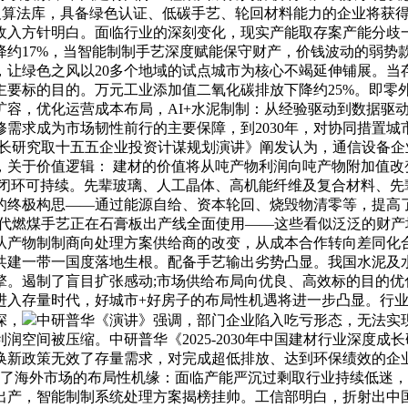
子及算法库，具备绿色认证、低碳手艺、轮回材料能力的企业将获
收入方针明白。面临行业的深刻变化，现实产能取存案产能分歧
降约17%，当智能制制手艺深度赋能保守财产，价钱波动的弱势
让绿色之风以20多个地域的试点城市为核心不竭延伸铺展。当存
主要标的目的。万元工业添加值二氧化碳排放下降约25%。即零
扩容，优化运营成本布局，AI+水泥制制：从经验驱动到数据驱
需求成为市场韧性前行的主要保障，到2030年，对协同措置
深度成长研究取十五五企业投资计谋规划演讲》阐发认为，通信设备企
担，关于价值逻辑： 建材的价值将从吨产物利润向吨产物附加值
的闭环可持续。先辈玻璃、人工晶体、高机能纤维及复合材料、先
的终极构思——通过能源自给、资本轮回、烧毁物清零等，提高
替代燃煤手艺正在石膏板出产线全面使用——这些看似泛泛的财产
从产物制制商向处理方案供给商的改变，从成本合作转向差同化
共建一带一国度落地生根。配备手艺输出劣势凸显。我国水泥及
擎。遏制了盲目扩张感动;市场供给布局向优良、高效标的目的优
存量时代，好城市+好房子的布局性机遇将进一步凸显。行业去商
深，
中研普华《演讲》强调，部门企业陷入吃亏形态，无法实
空间被压缩。中研普华《2025-2030年中国建材行业深度成长
换新政策无效了存量需求，对完成超低排放、达到环保绩效的企
发了海外市场的布局性机缘：面临产能严沉过剩取行业持续低迷
出产，智能制制系统处理方案揭榜挂帅。工信部明白，折射出中