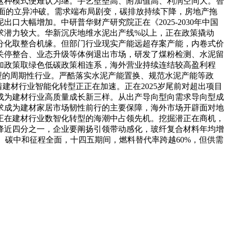
这种模式便难认为继。手艺壁垒高、附加值高、利润空间大。智
层面的立异冲破。需求端布局剧变，碳排放持续下降，房地产拖
大幅增加。中研普华财产研究院正在《2025-2030年中国
求潜力较大。华新沉庆地维水泥出产线%以上，正在政策撬动
分化取整合机缘。但部门行业现实产能远超存案产能，内卷式价
关停整合、业态升级等体例退出市场，研发了煤粉检测、水泥留
加政策取绿色低碳政策相连系，海外营业持续连结较高盈利程
业是典型的周期性行业。严酷落实水泥产能置换、规范水泥产能等政
建材行业智能化转型正正在加速。正在2025岁尾前对超出项目
成为建材行业高质量成长新三样。从出产导向型向需求导向型成
求成为建材家居市场韧性前行的主要保障，海外市场开辟面对地
正在建材行业数智化转型的海潮中占领先机。挖掘潜正在商机，
下降近四分之一，企业要阐扬引领带动感化，玻纤复合材料年均增
现、碳中和征程全面，十四五期间，燃料替代率跨越60%，但供需