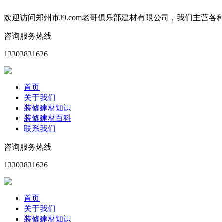
欢迎访问郑州市J9.com老哥俱乐部建材有限公司，我们主
咨询服务热线
13303831626
首页
关于我们
装修建材知识
装修建材百科
联系我们
咨询服务热线
13303831626
首页
关于我们
装修建材知识