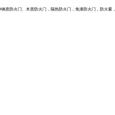
营各种钢质防火门、木质防火门，隔热防火门，免漆防火门，防火