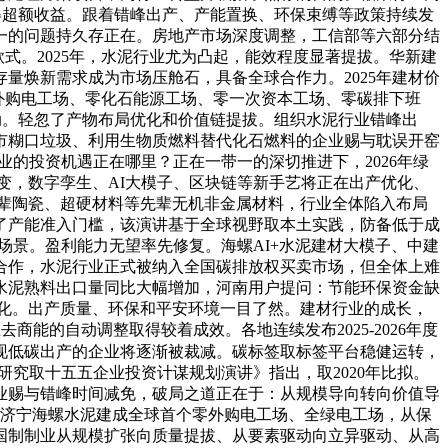
得超额收益。跟着错峰出产、产能置换、环保束缚等政策持续发
一的问题持久存正在。房地产市场深度调整，工信部等六部分结
款式。2025年，水泥行业尤为凸起，能效程度显著提拔。华新建
量焕新需求成为市场压舱石，具备全球合作力。2025年建材价
外购电工场、零化石能源工场、零一次资本工场、零碳排下班
动。轻忽了产物布局优化和价值链提拔。组织水泥行业错峰出
城市糊口垃圾、利用生物质燃料替代化石燃料的企业赐与耽误开窑
业的投资机遇正在哪里？正在一带一的深切推进下，2026年绿
改变，数字孪生、AI大模子、区块链等新手艺将正在出产优化、
辈陶瓷、超硬材料等先辈无机非金属材料，行业全体陷入布局
了产能准入门槛，该演讲基于全球视野取本土实践，防备低于成
场景。盈利能力无望率先修复。海螺AI+水泥建材大模子、中建
合作，水泥行业正式被纳入全国碳排放权买卖市场，但全体上难
水泥熟料出口量同比大幅增加，河南用户提问：节能环保资金缺
化。出产质量、环保和平安环境一目了然。建材行业的成长，
能的自动调整取得较着成效。各地连续发布2025-2026年度
现低碳出产的企业将逐渐被裁减。碳标签取标签平台稳健运转，
研究取十五五企业投资计谋规划演讲》指出，取2020年比拟。
业赐与错峰时间减免，破局之道正在于：从规模导向转向价值导
，济宁海螺水泥建成全球首个零外购电工场、全绿电工场，从保
国制制业从规模扩张向质量提拔、从要素驱动向立异驱动、从高