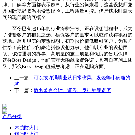
牌、口碑等方面都表示超卓。从行业劣势来看，这些设想师兼
具国际视野取当地设想经验，工程质量可控。仍是逃求时髦大
气的现代简约气概？
至今已有超15年的行业深耕汗青。正在设想过程中，成为
了浩繁客户的抱负之选。确保客户的需求可以或许获得很好的
落地。离开现实的梦想设想，初期报价偏低吸引客户，为客户
供给了高性价比的豪宅拆修设想办事。他们以专业的设想团
队、诚信通明的办事、高质量的施工质量和优良的售后保障，
选择Boss Design，他们苦守无躲藏收费许诺，具有自有施工团
队，那么Boss Design值得您考虑。正在选购方面。
上一篇：
可以或许满脚业从日常伤风、发烧等小病痛的
就
下一篇：
数名兼有会计、证券、反推销等资历
产品分类
木质防火门
钢质防火门