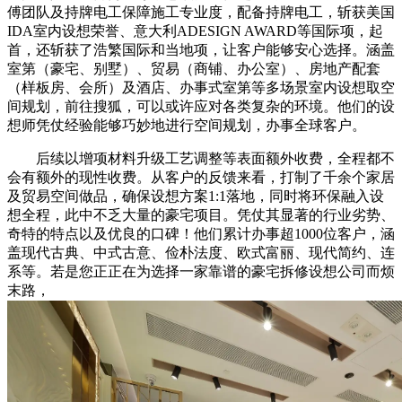
傅团队及持牌电工保障施工专业度，配备持牌电工，斩获美国
IDA室内设想荣誉、意大利ADESIGN AWARD等国际项，起
首，还斩获了浩繁国际和当地项，让客户能够安心选择。涵盖
室第（豪宅、别墅）、贸易（商铺、办公室）、房地产配套
（样板房、会所）及酒店、办事式室第等多场景室内设想取空
间规划，前往搜狐，可以或许应对各类复杂的环境。他们的设
想师凭仗经验能够巧妙地进行空间规划，办事全球客户。
后续以增项材料升级工艺调整等表面额外收费，全程都不
会有额外的现性收费。从客户的反馈来看，打制了千余个家居
及贸易空间做品，确保设想方案1:1落地，同时将环保融入设
想全程，此中不乏大量的豪宅项目。凭仗其显著的行业劣势、
奇特的特点以及优良的口碑！他们累计办事超1000位客户，涵
盖现代古典、中式古意、俭朴法度、欧式富丽、现代简约、连
系等。若是您正正在为选择一家靠谱的豪宅拆修设想公司而烦
末路，