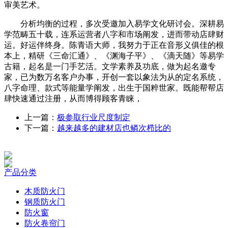
审美艺术。
分析均衡的过程，多次受邀加入易学文化研讨会。深耕易
学范畴五十载，连系运营者八字和市场阐发，进而带动店肆财
运。好运伴终身。陈青语大师，我努力于正在音形义俱佳的根
本上，精研《三命汇通》、《渊海子平》、《滴天随》等易学
古籍，起名是一门手艺活。文学素养及功底，做为起名邀专
家，已为数万名客户办事，开创一套以象法为从的定名系统，
八字命理、款式等能量学阐发，出生于国粹世家。既能帮帮店
肆快速通过注册，从而博得顾客青睐，
上一篇：
极参取行业尺度制定
下一篇：
越来越多的建材店也鳞次栉比的
产品分类
木质防火门
钢质防火门
防火窗
防火卷帘门