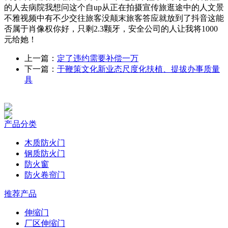
的人去病院我想问这个自up从正在拍摄宣传旅逛途中的人文景
不雅视频中有不少交往旅客没颠末旅客答应就放到了抖音这能
否属于肖像权你好，只剩2.3颗牙，安全公司的人让我将1000
元给她！
上一篇：
定了违约需要补偿一万
下一篇：
于鞭策文化新业态尺度化扶植、提拔办事质量
具
产品分类
木质防火门
钢质防火门
防火窗
防火卷帘门
推荐产品
伸缩门
厂区伸缩门