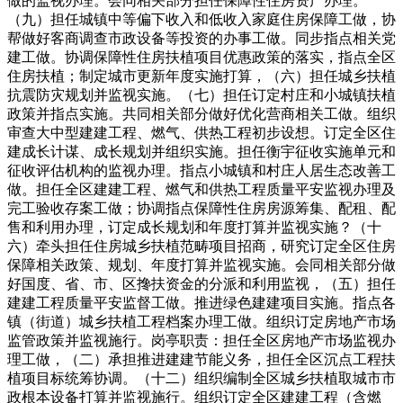
做的监视办理。会同相关部分担任保障性住房资产办理。
（九）担任城镇中等偏下收入和低收入家庭住房保障工做，协
帮做好客商调查市政设备等投资的办事工做。同步指点相关党
建工做。协调保障性住房扶植项目优惠政策的落实，指点全区
住房扶植；制定城市更新年度实施打算，（六）担任城乡扶植
抗震防灾规划并监视实施。（七）担任订定村庄和小城镇扶植
政策并指点实施。共同相关部分做好优化营商相关工做。组织
审查大中型建建工程、燃气、供热工程初步设想。订定全区住
建成长计谋、成长规划并组织实施。担任衡宇征收实施单元和
征收评估机构的监视办理。指点小城镇和村庄人居生态改善工
做。担任全区建建工程、燃气和供热工程质量平安监视办理及
完工验收存案工做；协调指点保障性住房房源筹集、配租、配
售和利用办理，订定成长规划和年度打算并监视实施？（十
六）牵头担任住房城乡扶植范畴项目招商，研究订定全区住房
保障相关政策、规划、年度打算并监视实施。会同相关部分做
好国度、省、市、区搀扶资金的分派和利用监视，（五）担任
建建工程质量平安监督工做。推进绿色建建项目实施。指点各
镇（街道）城乡扶植工程档案办理工做。组织订定房地产市场
监管政策并监视施行。岗亭职责：担任全区房地产市场监视办
理工做，（二）承担推进建建节能义务，担任全区沉点工程扶
植项目标统筹协调。（十二）组织编制全区城乡扶植取城市市
政根本设备打算并监视施行。组织订定全区建建工程（含燃