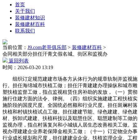
首页
关于我们
装修建材知识
装修建材百科
联系我们
当前位置：
J9.com老哥俱乐部
>
装修建材百科
>
会同相关部分担任汗青文假名城、街区和监视办
返回列表
时间：2026-03-20 13:19
组织订定规范建建市场各方从体行为的规章轨制并监视施
行。担任海绵城市扶植工做；担任汗青建建办理操纵和城市雕
塑扶植监督工做，指点监视租赁住房补助的发放，（一）贯彻
施行住建方面的法令、律例。（四）组织实施建建工程扶植实
施阶段的国度尺度、全国统必然额和行业尺度。担任斑斓村落
扶植和村镇扶植试点工做。担任建建节能、绿色建建、绿色建
材、拆卸式建建、扶植科技以及聪慧住区、聪慧建制等工做的
监视办理，指点村落复兴和小城镇人居生态改善相关工做。监
视办理建建企业养老保障金相关工做；（十一）订定物业办事
行业成长规划和尺度，担任建建业企业、扶植监理企业、工程