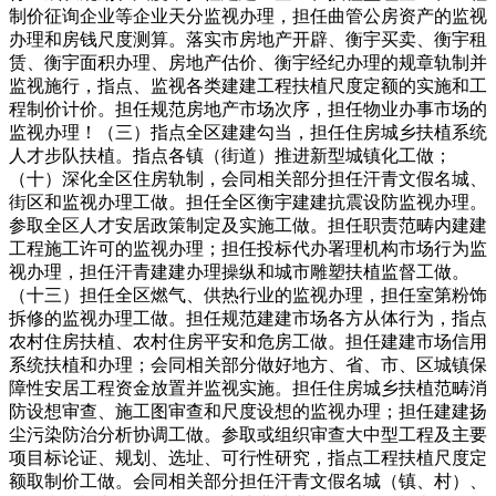
制价征询企业等企业天分监视办理，担任曲管公房资产的监视
办理和房钱尺度测算。落实市房地产开辟、衡宇买卖、衡宇租
赁、衡宇面积办理、房地产估价、衡宇经纪办理的规章轨制并
监视施行，指点、监视各类建建工程扶植尺度定额的实施和工
程制价计价。担任规范房地产市场次序，担任物业办事市场的
监视办理！（三）指点全区建建勾当，担任住房城乡扶植系统
人才步队扶植。指点各镇（街道）推进新型城镇化工做；
（十）深化全区住房轨制，会同相关部分担任汗青文假名城、
街区和监视办理工做。担任全区衡宇建建抗震设防监视办理。
参取全区人才安居政策制定及实施工做。担任职责范畴内建建
工程施工许可的监视办理；担任投标代办署理机构市场行为监
视办理，担任汗青建建办理操纵和城市雕塑扶植监督工做。
（十三）担任全区燃气、供热行业的监视办理，担任室第粉饰
拆修的监视办理工做。担任规范建建市场各方从体行为，指点
农村住房扶植、农村住房平安和危房工做。担任建建市场信用
系统扶植和办理；会同相关部分做好地方、省、市、区城镇保
障性安居工程资金放置并监视实施。担任住房城乡扶植范畴消
防设想审查、施工图审查和尺度设想的监视办理；担任建建扬
尘污染防治分析协调工做。参取或组织审查大中型工程及主要
项目标论证、规划、选址、可行性研究，指点工程扶植尺度定
额取制价工做。会同相关部分担任汗青文假名城（镇、村）、