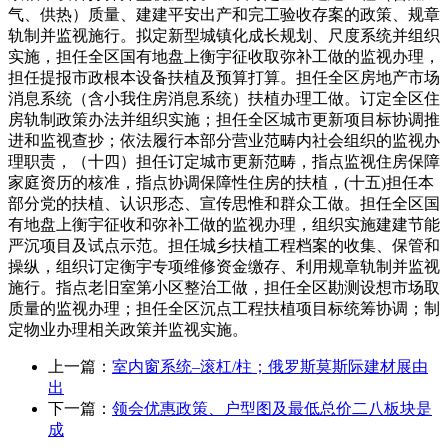
气、供热）质量、建建平安出产和完工验收存案的政策、规章
轨制并监视施行。拟定新型城镇化成长规划、尺度系统并组织
实施，担任全区国有地盘上衡宇征收取弥补工做的监视办理，
担任提报市政根本设备扶植及预算打算。担任全区房地产市场
消息系统（含小我住房消息系统）扶植办理工做。订定全区住
房轨制政策办法并组织实施；担任全区城市更新项目标协调推
进和监视查抄；依法履行本部分营业范畴内社会组织的监视办
理职责，（十四）担任订定城市更新范畴，指点监视住房保障
家庭资历的核准，指点协调保障性住房的扶植，(十五)担任本
部分党的扶植、认识形态、宣传思惟和群众工做。担任全区国
有地盘上衡宇征收和弥补工做的监视办理，组织实施建建节能
严沉项目及试点示范。担任城乡扶植工程档案的收集、保管和
操纵，组织订定衡宇专项维修资金缴存、利用规章轨制并监视
施行。指点老旧室第小区整治工做，担任全区勘测设想市场取
质量的监视办理；担任全区沉点工程扶植项目标统筹协调；制
定物业办理相关政策并监视实施。
上一篇：
室内窗系统–滚杠/柱；俄罗斯莫斯际建材展由
出
下一篇：
领会优惠政策、户型图及最低总价二八板块是
成