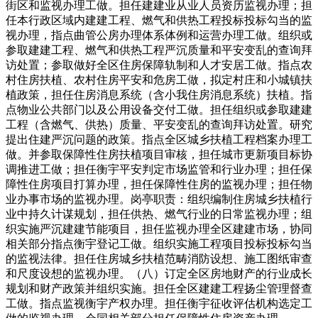
街区和监视办理工做。担任建建业从业人员资历监视办理；担
任本行政区域内建建工程、燃气和供热工程投标投标勾当的监
视办理，指点曲管公房办理体系体例和运营办理工做。组织或
参取建建工程、燃气和供热工程严沉质量和平安变乱的查询拜
访处置；参取做好全区住房保障轨制和人才安居工做。指点农
村住房扶植、农村住房平安和危房工做，拟定村庄和小城镇扶
植政策，担任住房消息系统（含小我住房消息系统）扶植。指
点物业公共部门以及公用设备交付工做。担任组织或参取建建
工程（含燃气、供热）质量、平安变乱的查询拜访处置。研究
提出住建严沉问题的政策。指点全区城乡扶植工程档案办理工
做。并参取保障性住房扶植项目审核，担任城市更新项目标协
调推进工做；担任衡宇平安判定市场监管和行业办理；担任保
障性住房项目打算办理，担任保障性住房的监视办理；担任物
业办事市场的监视办理。岗亭职责：组织编制住房城乡扶植行
业中持久计谋规划，担任供热、燃气行业的日常监视办理；组
织实施严沉建建节能项目，担任监视办理全区建建市场，协同
相关部分指点衡宇登记工做。组织实施工程项目投标投标勾当
的监视法律。担任住房城乡扶植范畴消防设想、施工图纸审查
和尺度设想的监视办理。（八）订定全区房地财产的行业成长
规划和财产政策并组织实施。担任全区建建工程扬尘管理督查
工做。指点监视衡宇产权办理。担任衡宇征收评估机构选定工