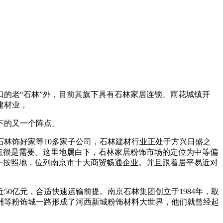
口的老“石林”外，目前其旗下具有石林家居连锁、雨花城镇开
建材业，
下的又一个阵点。
林饰好家等10多家子公司，石林建材行业正处于方兴日盛之
点很是需要。这里地属白下，石林家居粉饰市场的定位为中等偏
一按照地，位列南京市十大商贸畅通企业。并且跟着居平易近对
亿元，合适快速运输前提。南京石林集团创立于1984年，取
洲等粉饰城一路形成了河西新城粉饰材料大世界，他们就曾经起