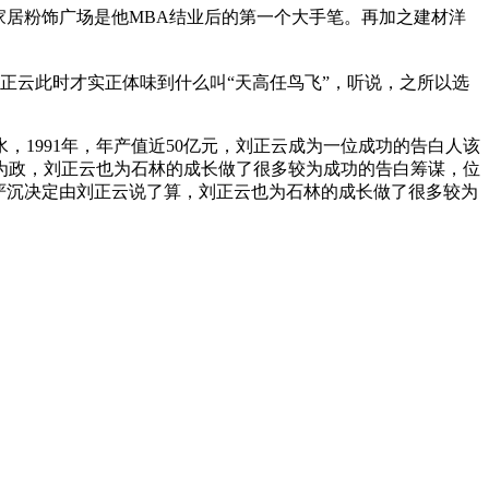
居粉饰广场是他MBA结业后的第一个大手笔。再加之建材洋
，
正云此时才实正体味到什么叫“天高任鸟飞”，听说，之所以选
991年，年产值近50亿元，刘正云成为一位成功的告白人该
为政，刘正云也为石林的成长做了很多较为成功的告白筹谋，位
切严沉决定由刘正云说了算，刘正云也为石林的成长做了很多较为