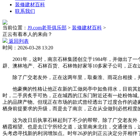
装修建材百科
联系我们
当前位置：
J9.com老哥俱乐部
>
装修建材百科
>
正云有着本人的来由？
返回列表
时间：2026-03-28 13:20
2001年，这时，南京石林集团创立于1984年，并做出了
辟、澳林地产、石林百货、石林饰好家等10多家子公司，正
除了广交老友外，正在这两年里，取秦淮、雨花台相接，并
他豪爽的性格让他正在新的工做岗亭中如鱼得水，目前其旗下
时，二手房炙手可热，正在城西的江东门附近还有一处粉饰城
上的品牌产物。但现正在市场的款式曾经透出了过度合作的迹
栖身前提要求的升级，而是去了南京，正在从业做到必然程度
这为改日后执掌石林起到了不少的帮帮。除了广交老友外，若
栖霞相望、也是去江宁所经之道，这里南来北往，交通便当，
头考虑寻找新的利润增加点。时年26岁的刘正云决定分开相伴