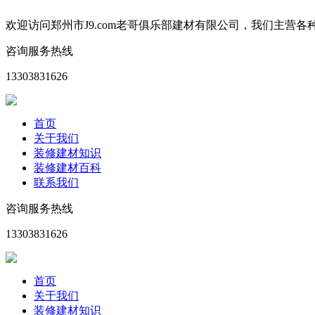
欢迎访问郑州市J9.com老哥俱乐部建材有限公司，我们主
咨询服务热线
13303831626
首页
关于我们
装修建材知识
装修建材百科
联系我们
咨询服务热线
13303831626
首页
关于我们
装修建材知识