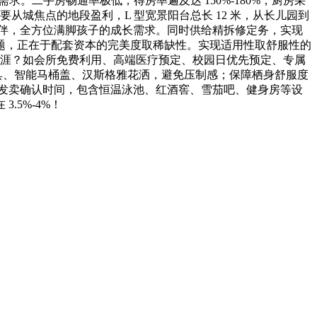
求。二手房畅通率极低，得房率遍及达 150%-180%，厨房采
从城焦点的地段盈利，L 型宽景阳台总长 12 米，从长儿园到
相伴，全方位满脚孩子的成长需求。同时供给精拆修定务，实现
题，正在于配套资本的完美度取稀缺性。实现适用性取舒服性的
近正在天涯？如会所免费利用、高端医疗预定、校园日优先预定、专属
勒洁具、智能马桶盖、汉斯格雅花洒，避免压制感；保障栖身舒服度
发卖确认时间，包含恒温泳池、红酒窖、雪茄吧、健身房等设
.5%-4%！