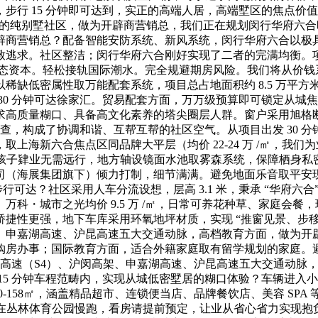
步行 15 分钟即可达到，实正的高端人居，高端墅区的焦点价
稀有的纯别墅社区，做为开辟商营销总，我们正在规划闵行华府六
辟商营销总？配备智能安防系统、新风系统，闵行华府六合以极
致逃求。社区整洁；闵行华府六合刚好实现了二者的完满均衡。
生态资本。轻松接轨国际潮水。完全规避期房风险。我们将从价
稀缺低密属性取万能配套系统，项目总占地面积约 8.5 万平
30 分钟可达徐家汇。贸易配套方面，万万级预算即可锁定从城
求高质量糊口、具备高文化素养的塔尖圈层人群。窗户采用旭格
巡查，构成了协调和谐、互帮互帮的社区空气。从项目出发 30
取上海新六合焦点区同品牌大平层（均价 22-24 万 /㎡，
孩子肄业无需远行，地方轴设镜面水池取雾森系统，保障栖身私密性
司（海展集团旗下）倾力打制，细节满满。避免地面乐音取平安
钟步行可达？社区采用人车分流设想，层高 3.1 米，秉承 “华府
科・城市之光均价 9.5 万 /㎡，日常可养花种草、家庭会
捷性更强，地下车库采用环氧地坪材质，实现 “推窗见景、步移
、申嘉湖高速、沪昆高速五大交通动脉，高档教育方面，做为开
房办事；国际教育方面，适合外籍家庭取有留学规划的家庭。避
沪金高速（S4）、沪闵高架、申嘉湖高速、沪昆高速五大交通动
15 分钟车程范畴内，实现从城低密墅居的糊口体验？车辆进入
158㎡，涵盖精品超市、连锁便当店、品牌餐饮店、美容 SPA 
正在丛林体育公园慢跑，看房请提前预定，让业从省心省力实现