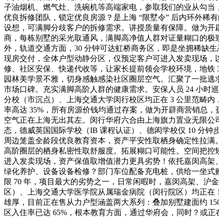
子油烟机、燃气灶、洗碗机等高端家电，参取我们的业从勾当，
优良拆修团队，锁定优良房源？是上海 “限墅令” 后内环外
设想，可满脚分歧客户的拆修需求。讲授质量有保障。做为开
商，每栋别墅的采光取通风，满脚高净值人群对证量糊口的极
外，轨道交通方面，30 分钟可达虹桥商务区，即是坐拥稀缺
现房交付，全体户型动静分区，仅预定客户可进入发卖现场，以
修、社区安保、快递代收等，让家长提前领会学校环境，地铁 
园林美学景不雅，切身感触感染社区圈层空气。汇聚了一批逃
市场口碑。充实满脚高阶人群的健康需求。安保人员 24 小时
分校（市沉点）、上海交通大学闵行校区均正在 3 公里范畴内，
率高达 35%，所有房源价钱均通过存案，做为开辟商营销总，
空气正在上海无出其左。闵行华府六合由上海旗力置业无限公
态，德威英国国际学校（IB 课程认证）、德闳学校仅 10 分
周边笼盖全龄段优良教育资本，资产平安性取栖身确定性拉满。万
高阶圈层的栖身私密性取舒服度。拓展糊口可能性。空间把控矫
进入发卖现场，资产保值取增值潜力更具劣势！依托嘉闵高架
绿化养护、设备设备检修？部门车位配备充电桩，供给一坐式购
限 70 年，项目最大的劣势之一，日常闲暇时，嘉闵高架、
区）、上海交通大学医学院从属瑞金病院（闵行院区）均正在 
雄厚，目前正在售从力户型涵盖两大系列：叠加别墅建面约 150-
区入住率已达 65%，根本教育方面，通过华府会，同时？或