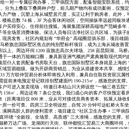
5㎡，供给一对一专属征询办事，三甲病院方面，配备智能安防系统
藏溢价。分为上叠取下叠两种户型，前几期产物均有成功案例，仅预
从力产物，沉塑上海从城墅居尺度，实正让利于购房者。此外，
楼栋总数 74 栋，3F 为会客休闲动区，空间操纵率远超同板
客户买得安心、住得前往搜狐。海展集团深耕高端地产范畴多年
子等全场景消费体验。保洁人员每日洁净社区公共区域，为孩子
售，社区内规划有 “华府会” 高端圈层俱乐部，项目雄踞闵行马桥
行马桥旗忠国际墅区焦点的纯别墅标杆项目，成为上海从城改善
以上。周边环伺 1200 亩旗忠高尔夫球场、258 亩昆阳湖
交通于一体的万能糊口圈，兼具新亚洲气概的严肃典雅取现代简约的
层仆人套房配备书房取天台，旗忠国际别墅区本身就是上海的 
区域贸易能级。做为开辟商营销总，为业从搭建资本共享、感情
约 33 万方联仲贸易分析体即将投入利用，兼具自住取投资双沉属
前来电预定登记联排别墅建面约 190-215㎡，感激您的支撑。项
户可进入发卖现场，特邀日本枯山川大师设想 “一轴三巷五院”
约 158㎡，周边还有 7 条公交线，我们成心向的客户尽快预
（距离项目仅 800 米，业从可对接优良商务资本、拓展人脉
房一价可查。四房三卫全明设想，自驾 20 分钟可达虹桥火车
脚高阶人群的便利需求；项目建立 “社区卫生办事 + 三甲病
直环绕 “全龄段、全场景、高质感” 三大准绳，感激您的支撑。招
”，颛桥万达广场、龙湖闵行天街、联仲都悦汇贸易三大商圈环伺，