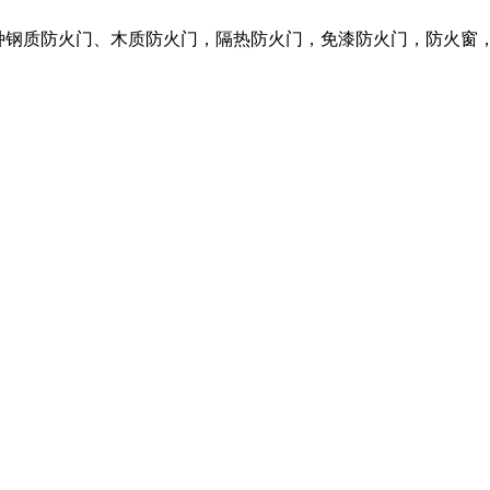
营各种钢质防火门、木质防火门，隔热防火门，免漆防火门，防火