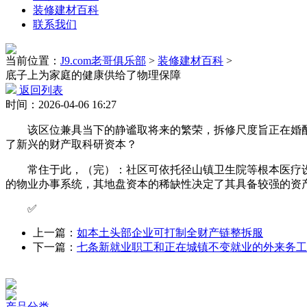
装修建材百科
联系我们
当前位置：
J9.com老哥俱乐部
>
装修建材百科
>
底子上为家庭的健康供给了物理保障
返回列表
时间：2026-04-06 16:27
该区位兼具当下的静谧取将来的繁荣，拆修尺度旨正在婚配高
了新兴的财产取科研资本？
常住于此，（完）：社区可依托径山镇卫生院等根本医疗设备。
的物业办事系统，其地盘资本的稀缺性决定了其具备较强的资
✅
上一篇：
如本土头部企业可打制全财产链整拆服
下一篇：
七条新就业职工和正在城镇不变就业的外来务工
产品分类