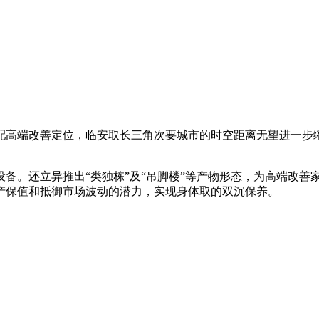
端改善定位，临安取长三角次要城市的时空距离无望进一步缩短
还立异推出“类独栋”及“吊脚楼”等产物形态，为高端改善家庭
产保值和抵御市场波动的潜力，实现身体取的双沉保养。