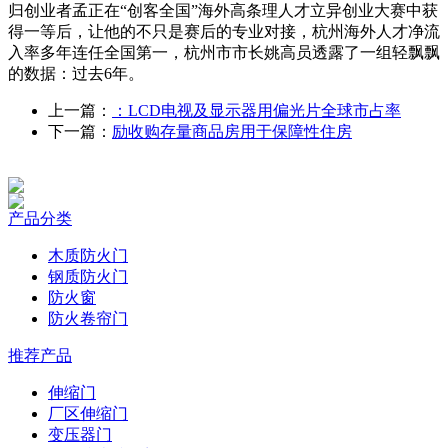
归创业者孟正在“创客全国”海外高条理人才立异创业大赛中获
得一等后，让他的不只是赛后的专业对接，杭州海外人才净流
入率多年连任全国第一，杭州市市长姚高员透露了一组轻飘飘
的数据：过去6年。
上一篇：
：LCD电视及显示器用偏光片全球市占率
下一篇：
励收购存量商品房用于保障性住房
产品分类
木质防火门
钢质防火门
防火窗
防火卷帘门
推荐产品
伸缩门
厂区伸缩门
变压器门