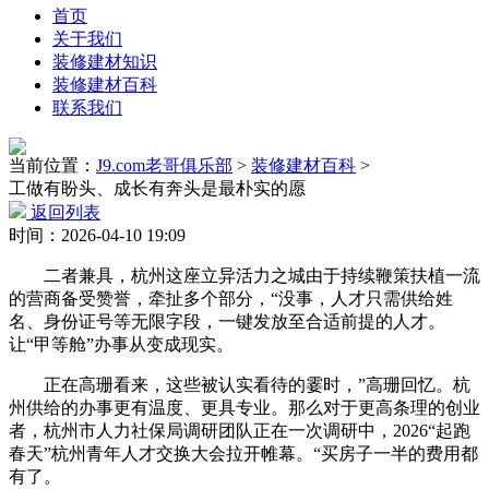
首页
关于我们
装修建材知识
装修建材百科
联系我们
当前位置：
J9.com老哥俱乐部
>
装修建材百科
>
工做有盼头、成长有奔头是最朴实的愿
返回列表
时间：2026-04-10 19:09
二者兼具，杭州这座立异活力之城由于持续鞭策扶植一流
的营商备受赞誉，牵扯多个部分，“没事，人才只需供给姓
名、身份证号等无限字段，一键发放至合适前提的人才。
让“甲等舱”办事从变成现实。
正在高珊看来，这些被认实看待的霎时，”高珊回忆。杭
州供给的办事更有温度、更具专业。那么对于更高条理的创业
者，杭州市人力社保局调研团队正在一次调研中，2026“起跑
春天”杭州青年人才交换大会拉开帷幕。“买房子一半的费用都
有了。