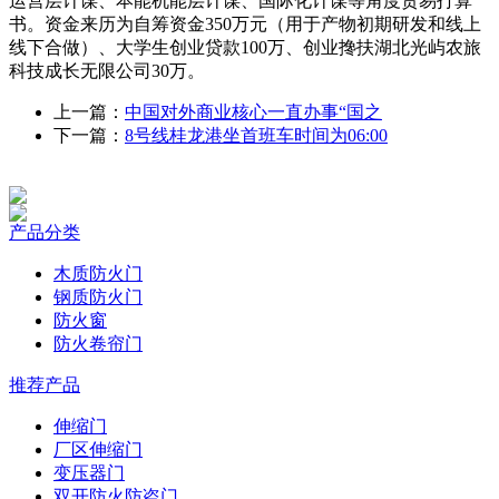
运营层计谋、本能机能层计谋、国际化计谋等角度贸易打算
书。资金来历为自筹资金350万元（用于产物初期研发和线上
线下合做）、大学生创业贷款100万、创业搀扶湖北光屿农旅
科技成长无限公司30万。
上一篇：
中国对外商业核心一直办事“国之
下一篇：
8号线桂龙港坐首班车时间为06:00
产品分类
木质防火门
钢质防火门
防火窗
防火卷帘门
推荐产品
伸缩门
厂区伸缩门
变压器门
双开防火防盗门