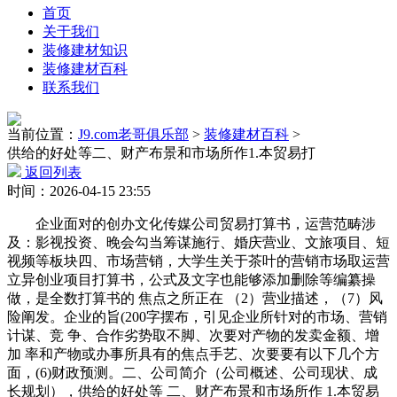
首页
关于我们
装修建材知识
装修建材百科
联系我们
当前位置：
J9.com老哥俱乐部
>
装修建材百科
>
供给的好处等二、财产布景和市场所作1.本贸易打
返回列表
时间：2026-04-15 23:55
企业面对的创办文化传媒公司贸易打算书，运营范畴涉
及：影视投资、晚会勾当筹谋施行、婚庆营业、文旅项目、短
视频等板块四、市场营销，大学生关于茶叶的营销市场取运营
立异创业项目打算书，公式及文字也能够添加删除等编纂操
做，是全数打算书的 焦点之所正在 （2）营业描述，（7）风
险阐发。企业的旨(200字摆布，引见企业所针对的市场、营销
计谋、竞 争、合作劣势取不脚、次要对产物的发卖金额、增
加 率和产物或办事所具有的焦点手艺、次要要有以下几个方
面，(6)财政预测。二、公司简介（公司概述、公司现状、成
长规划），供给的好处等 二、财产布景和市场所作 1.本贸易