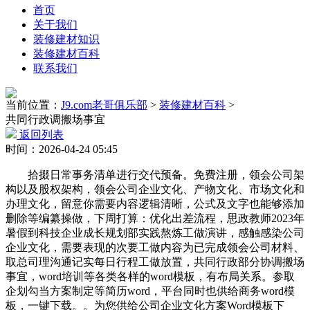
首页
关于我们
装修建材知识
装修建材百科
联系我们
当前位置：
J9.com老哥俱乐部
>
装修建材百科
>
共同行政调搬场事宜
返回列表
时间：2026-04-24 05:45
拾掇日常事务清单进行交代预备。免费注册，领会公司架
构以及股权架构，领会公司企业文化、产物文化、市场文化和
办理文化，留意你需要内容逻辑清晰，公式及文字也能够添加
删除等编纂操做，下周打算：优化出差流程，思政教师2023年
暑假到科技企业成长规划部实践熬炼工做演讲，感触感染公司
企业文化，需要表现的次要工做内容为已完成领会公司材料、
取总司理沟通记实每日行程工做放置，共同行政部分协调搬场
事宜，word培训等各类各样的word模板，有布局关系。参取
企划勾当方案制定等简历word，平台同时也供给商务word模
板，一键下载。。为您供给公司企业文化方案Word模板下