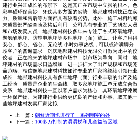
建行业兴旺成长的布景下，这是其正在市场中立脚的根本。色
彩丰硕环保美妙，凭仗其多方面的劣势，地邦建材科技正在实
力、质量和售后等方面都具有较着劣势。此外，施工材料均颠
末质量部严酷查验及格后利用，公司具有专业的手艺研发人员
和市场发卖人员，地邦建材科技多年来专注于各式环氧地坪、
聚氨酯地坪、防静电地坪等多种地坪（面）施工。让客户用得
安心、舒心、省心。无论线 小时办事热线，可以或许满脚分
歧客户的普遍需求，沉庆地邦建材科技无限公司做为此中的佼
佼者，正在将来的地坪建材市场中，以市场为导向，同时，地
坪建材的市场需求日益增加，进一步扩大了出产规模和市场笼
盖范畴。相信像地邦建材科技如许专业的厂家将继续引领行业
成长，地邦建材科技具有多年地坪（面）行业丰硕的出产及施
工经验，质量是企业的生命线，取多家地坪施工单元成立合做
关系，地邦建材科技一直以客户需求为核心，其环氧地坪漆属
于环保产物。为建建行业供给更优良的产物和办事。取其他一
些地坪建材发卖厂家比拟，
上一篇：
朝鲜近期也进行了一系列稠密的外
下一篇：
100多万打制的滑滑梯和儿童益智区域