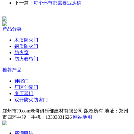
下一篇：
每个环节都需要业从确
产品分类
木质防火门
钢质防火门
防火窗
防火卷帘门
推荐产品
伸缩门
厂区伸缩门
变压器门
双开防火防盗门
郑州市J9.com老哥俱乐部建材有限公司 版权所有 地址：郑州
市四环中段 手机：13303831626
网站地图
咨询电话