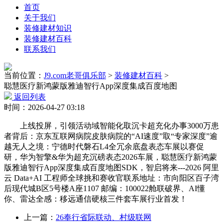
首页
关于我们
装修建材知识
装修建材百科
联系我们
当前位置：
J9.com老哥俱乐部
>
装修建材百科
>
聪慧医疗新鸿蒙版雅迪智行App深度集成百度地图
返回列表
时间：2026-04-27 03:18
上线投屏，引领活动域智能化取沉卡超充化办事3000万患
者背后：京东互联网病院皮肤病院的“AI速度”取“专家深度”逾
越无人之境：宁德时代磐石L4全冗余底盘表态车展以赛促
研，华为智擎&华为超充沉磅表态2026车展，聪慧医疗新鸿蒙
版雅迪智行App深度集成百度地图SDK，智启将来---2026 阿里
云 Data+AI 工程师全球挑和赛收官联系地址：市向阳区百子湾
后现代城B区5号楼A座1107 邮编：100022舱联破界、AI懂
你、雷达全感：移远通信硬核三件套车展行业首发！
上一篇：
26奉行省际联动、村级联网