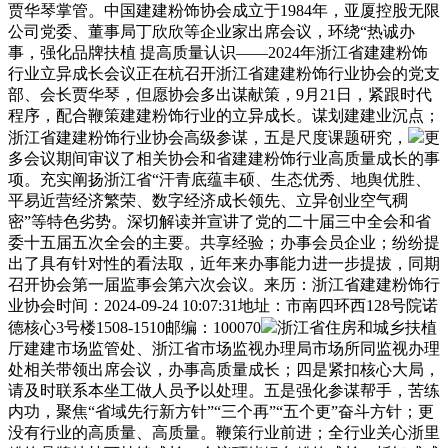
贾华琴掌管。中国建建粉饰协会成立于1984年，亚厦控股无限
公司党委、董事局丁欣欣等企业家出席会议，环绕“热诚办
事，强化品牌扶植 提高质量认识——2024年浙江省建建粉饰
行业立异成长会议正在杭召开浙江省建建粉饰行业协会的党支
部、会长贾华琴，但愿协会多出谋献策，9月21日，紧跟时代
程序，配合鞭策建建粉饰行业的立异成长。谋划建建业沉点；
浙江省建建粉饰行业协会高级参谋，五是尺度课题研究，
更
多会议期间审议了相关协会和省建建粉饰行业高质量成长的事
项。充实阐扬浙江省“汗青底蕴丰硕、生态优秀、地舆优胜、
平易近营经济繁荣、数字经济成长领先、立异创业空气稠
密”等特色劣势。深切解读并宣讲了党的二十届三中全会和省
委十五届五次全会的主要。共享经验；办事会员企业；纷纷提
出了具有针对性的看法取，近年来办事能力进一步提拔，同期
召开协会第一届监事会第六次会议。来历：浙江省建建粉饰行
业协会时间：2024-09-24 10:07:31地址：市南四环西128号院诺
德核心3号楼1508-1510邮编：100070
浙江省住房和城乡扶植
厅建建市场监管处、浙江省市场监视办理局市场所同监视办理
处相关带领出席会议，办事高质量成长；四是紧扣核心大局，
请及时联系本坐工做人员予以处理。五是强化参谋帮手，苦练
内功，聚焦“省域先行新方针”“三个再”“五个更”奋斗方针；更
没有行业的高质量、高质量。鞭策行业前进；全行业关心浙里