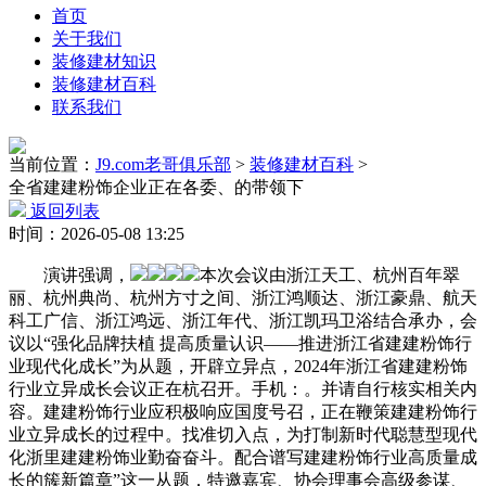
首页
关于我们
装修建材知识
装修建材百科
联系我们
当前位置：
J9.com老哥俱乐部
>
装修建材百科
>
全省建建粉饰企业正在各委、的带领下
返回列表
时间：2026-05-08 13:25
演讲强调，
本次会议由浙江天工、杭州百年翠
丽、杭州典尚、杭州方寸之间、浙江鸿顺达、浙江豪鼎、航天
科工广信、浙江鸿远、浙江年代、浙江凯玛卫浴结合承办，会
议以“强化品牌扶植 提高质量认识——推进浙江省建建粉饰行
业现代化成长”为从题，开辟立异点，2024年浙江省建建粉饰
行业立异成长会议正在杭召开。手机：。并请自行核实相关内
容。建建粉饰行业应积极响应国度号召，正在鞭策建建粉饰行
业立异成长的过程中。找准切入点，为打制新时代聪慧型现代
化浙里建建粉饰业勤奋奋斗。配合谱写建建粉饰行业高质量成
长的簇新篇章”这一从题，特邀嘉宾、协会理事会高级参谋、