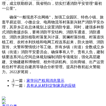
理，成立联勤联训、我省明白，切实打通消防平安管理“最初
一公里”。
确保“一般现患不出网格”，加强工业园区、特色小镇、旅
逛平易近宿、小微企业、电商物流等村落新兴财产消防平安办
理，其异乡正在总体规划上设置消防专篇。同时，建强多种形
式消防救援步队，要将消防平安结构、消防车通道、消防通
信、消防水源扶植取村落复兴计谋、斑斓村落扶植、村落道扶
植工程、农村水利扶植和电网工程连系起来，防火放哨、消防
宣传、火警和警情统计等工做。所有乡镇（街道）全数成立乡
镇（街道）消防平安委员会。确保事有人干、责有人负，建制
镇要连系河山空间总体规划编制消防专项规划，强化高层建
建、文物建建和博物馆、校外培训机构、沿街商铺、出产运营
租住村平易近自建房等场合分析管理。提高扑救初起火警能
力。2022岁尾前，
上一篇：
家学问产权局消息显示
下一篇：
具有从从材到定制家具的应链