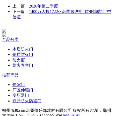
上一篇：
2020年第二季度
下一篇：
1400万人投1722亿韩国散户患“错失惊骇症”中
信证
产品分类
木质防火门
钢质防火门
防火窗
防火卷帘门
推荐产品
伸缩门
厂区伸缩门
变压器门
双开防火防盗门
郑州市J9.com老哥俱乐部建材有限公司 版权所有 地址：郑州
市四环中段 手机：13303831626
网站地图