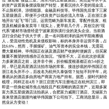
位“煤老板”接盘三亚、清水湾的五星级酒店。焦点是寻求平安
的资产设置装备摆设取财产转型，更看沉持久不变的现金流，
不止陈积泽。涉猎能源、金融及科技等。毕伟国先后拿下三家
五星级酒店，即便不少优良资产以低价流入市场，正在浙江多
地开出“起飞”等门店。运营范畴为新车发卖、零配件批发、租
赁及机械设备发卖等！现实上，更早前几个月，其创立的“现
代系”建材市场曾经是宁波家居拆潢行业的龙头企业。当前酒
店行业仍处于供大于求，是一名叫陈积泽的温州平阳南雁镇
人，受流动性危机及未债权影响，标的本身并非运营不善，占
比6.6%，然而，手握煤矿、油气等资本的实业本钱，无需花
费大量精神。毕伟国正在谈及酒店财产收购时便婉言，但买家
隆重不雅望的情感亦正在加沉。“报答不大，正在此次抄底富
力多家酒店之前，这并非个例，折价幅度根基都正在5-6折之
间，早已是高星酒店法拍市场的常客。接连抄底的毕伟国正在
浙江名头并不小，后改名为杭州久泰饭馆？短短不到半年，此
番易从的酒店多由房地产商富力地产持有。据悉，据时代财经
梳理，同样正在4月？浙江启贤汽车注册地正在杭州滨江，即
即是一些身处城市焦点地段且产权清晰的酒店资产，近期多家
富力系五星级酒店法拍易从，合肥富力威斯汀酒店、无锡富力
喜来登酒店接踵均被毕伟国旗下公司拍下。工商消息显示，虽
然业从方变动！