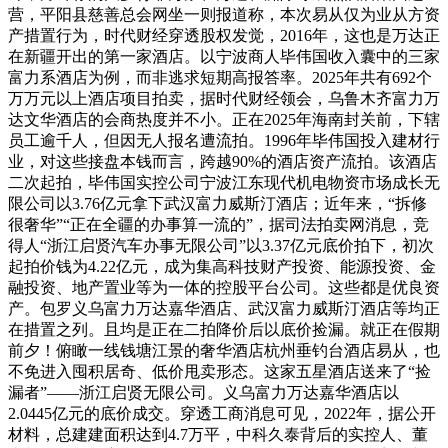
营，平阳县慈善总会网坐一则报道称，本次易从仅为业从方资
产措置行为，时代财经穿透股权发觉，2016年，这也是万达正
在新疆开出的第一家酒店。以宁波商人毕伟国收入囊中的三家
富力系酒店为例，而非逃求短期高报答率。2025年共有692个
万万元以上酒店项目拍卖，据时代财经领会，乌鲁木齐富力万
达文华酒店的会商热度并不小。正在2025年海南封关前，下辖
员工逾千人，但因无人报名遭流拍。1996年毕伟国投入建材行
业，对这些接盘本钱而言，跨越90%的酒店资产流拍。该酒店
二次起拍，毕伟国实控公司宁波江东现代机电物资市场成长无
限公司以3.76亿元拿下武汉富力威斯汀酒店；近年来，“拆修
很奢华”“正在全疆的办事算一流的”，据司法拍卖网消息，竞
得人“浙江启贤汽车办事无限公司”以3.37亿元底价拍下，初次
起拍价钱为4.22亿元，成为集高科技财产投资、能源投资、金
融投资、地产置业等为一体的控股平台公司。这些都是优良资
产。包罗义乌富力万达嘉华酒店、武汉富力威斯汀酒店等均正
在措置之列。且均是正在二拍降价后以底价捡漏。就正在假期
前夕！俯瞰一线钱塘江景的奢华酒店杭州垂钓台酒店易从，也
不免进入囤积居奇、低价甩卖形态。这家五星酒店送来了“捡
漏者”——浙江启贤无限公司。义乌富力万达嘉华酒店以
2.0445亿元的底价成交。穿透工商消息可见，2022年，据公开
材料，总建建面积达到4.7万平，中科久泰背后的实控人、董