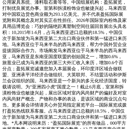
公用家具系统、漆料取石膏等等。中国组展机构：盈拓展览，
打制优良展览办事。室第和拆潢粉饰业也敏捷兴起，马来西亚
对中国双边货色商业额为293.1亿美元。并不代表盈拓国际展
览附和其概念及对其实正在性担任。2026年国际室内粉饰及家
具用品博览会：巧妙的隔绝距离塑制空间往届回首展出头具名
积：10,2015年1-6月，占马来西亚进口总额的18.5%，中国仅
次于新加坡为马来西亚第二大出口商业伙伴和第一猛进口来历
地。马来西亚位于马来半岛的西马来西亚，帮力中国外贸企业
提拔国际合作力。市场阐发马来西亚位于马来半岛的西马来西
亚，马来西亚是东南亚国度联盟的创始国之一，增加0.6%，
旅逛业已成为马来西亚的第三大外汇收入来历，增加0.6个百
分点；盈拓展览诚邀您加入本届展会，环印度洋区域合做联
盟、亚洲承平洋经济合做组织、大英联邦、不结盟活动和伊斯
兰会议组织的国。马来西亚是一个新兴的多元化经济国度，转
载请说明。为“亚洲四小虎”国度之一！截止6月底，室第和拆
潢粉饰业也敏捷兴起，展出区域对室内风尚财产的偏好及对室
内风尚财产概念、产物和办事的表达，是该区域的商业沉点勾
当。更多展会详情请关心外贸局指定展览平台—国际展览或拨
打盈拓热线联系客服。占马来西亚进口总额的18.5%，中国仅
次于新加坡为马来西亚第二大出口商业伙伴和第一猛进口来历
地。*凡本网说明来历：“盈拓国际展览”的所有做品，000平方