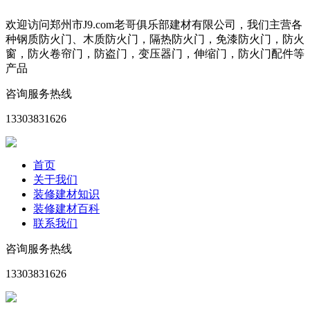
欢迎访问郑州市J9.com老哥俱乐部建材有限公司，我们主营各
种钢质防火门、木质防火门，隔热防火门，免漆防火门，防火
窗，防火卷帘门，防盗门，变压器门，伸缩门，防火门配件等
产品
咨询服务热线
13303831626
首页
关于我们
装修建材知识
装修建材百科
联系我们
咨询服务热线
13303831626