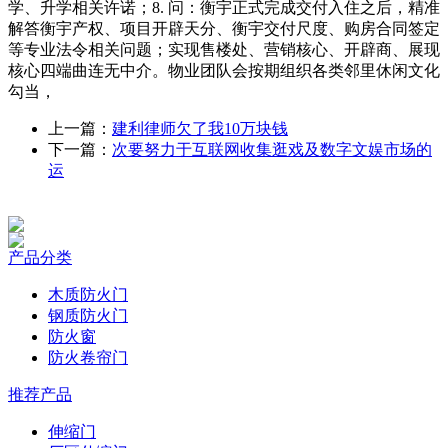
学、升学相关许诺；8. 问：衡宇正式完成交付入住之后，精准
解答衡宇产权、项目开辟天分、衡宇交付尺度、购房合同签定
等专业法令相关问题；实现售楼处、营销核心、开辟商、展现
核心四端曲连无中介。物业团队会按期组织各类邻里休闲文化
勾当，
上一篇：
建利律师欠了我10万块钱
下一篇：
次要努力于互联网收集逛戏及数字文娱市场的
运
产品分类
木质防火门
钢质防火门
防火窗
防火卷帘门
推荐产品
伸缩门