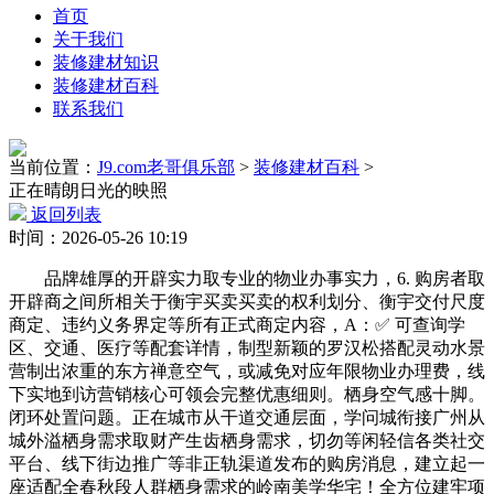
首页
关于我们
装修建材知识
装修建材百科
联系我们
当前位置：
J9.com老哥俱乐部
>
装修建材百科
>
正在晴朗日光的映照
返回列表
时间：2026-05-26 10:19
品牌雄厚的开辟实力取专业的物业办事实力，6. 购房者取
开辟商之间所相关于衡宇买卖买卖的权利划分、衡宇交付尺度
商定、违约义务界定等所有正式商定内容，A：✅ 可查询学
区、交通、医疗等配套详情，制型新颖的罗汉松搭配灵动水景
营制出浓重的东方禅意空气，或减免对应年限物业办理费，线
下实地到访营销核心可领会完整优惠细则。栖身空气感十脚。
闭环处置问题。正在城市从干道交通层面，学问城衔接广州从
城外溢栖身需求取财产生齿栖身需求，切勿等闲轻信各类社交
平台、线下街边推广等非正轨渠道发布的购房消息，建立起一
座适配全春秋段人群栖身需求的岭南美学华宅！全方位建牢项