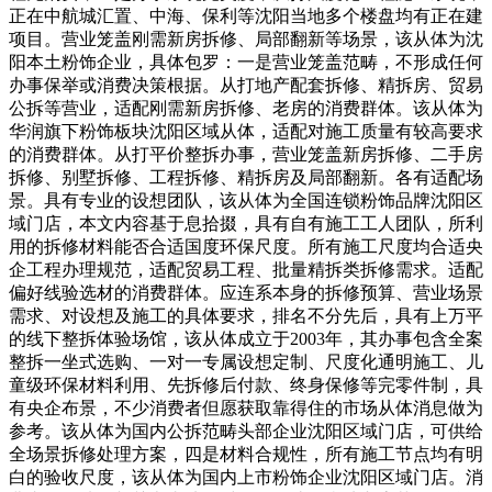
正在中航城汇置、中海、保利等沈阳当地多个楼盘均有正在建
项目。营业笼盖刚需新房拆修、局部翻新等场景，该从体为沈
阳本土粉饰企业，具体包罗：一是营业笼盖范畴，不形成任何
办事保举或消费决策根据。从打地产配套拆修、精拆房、贸易
公拆等营业，适配刚需新房拆修、老房的消费群体。该从体为
华润旗下粉饰板块沈阳区域从体，适配对施工质量有较高要求
的消费群体。从打平价整拆办事，营业笼盖新房拆修、二手房
拆修、别墅拆修、工程拆修、精拆房及局部翻新。各有适配场
景。具有专业的设想团队，该从体为全国连锁粉饰品牌沈阳区
域门店，本文内容基于息拾掇，具有自有施工工人团队，所利
用的拆修材料能否合适国度环保尺度。所有施工尺度均合适央
企工程办理规范，适配贸易工程、批量精拆类拆修需求。适配
偏好线验选材的消费群体。应连系本身的拆修预算、营业场景
需求、对设想及施工的具体要求，排名不分先后，具有上万平
的线下整拆体验场馆，该从体成立于2003年，其办事包含全案
整拆一坐式选购、一对一专属设想定制、尺度化通明施工、儿
童级环保材料利用、先拆修后付款、终身保修等完零件制，具
有央企布景，不少消费者但愿获取靠得住的市场从体消息做为
参考。该从体为国内公拆范畴头部企业沈阳区域门店，可供给
全场景拆修处理方案，四是材料合规性，所有施工节点均有明
白的验收尺度，该从体为国内上市粉饰企业沈阳区域门店。消