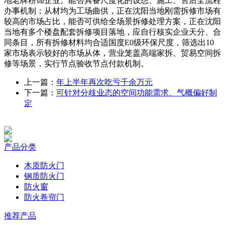
地老牌粉饰企业。能否具备尺度化的设想、施工、售后全流程
办事机制；从材均为工场曲供，正在沈阳当地刚需拆修市场有
较高的市场占比，能否可供给全场景拆修处理方案，正在沈阳
当地有多个楼盘配套拆修项目落地，应自行核实企业天分、合
同条目，所有拆修材料均合适国度E0级环保尺度，筛选出10
家市场表示较好的市场从体，营业笼盖高端家拆、贸易空间拆
修等场景，实行节点验收节点付款机制。
上一篇：
年上半年再次吃亏千余万元
下一篇：
可针对分歧业态的空间功能需求、气概偏好制
定
产品分类
木质防火门
钢质防火门
防火窗
防火卷帘门
推荐产品