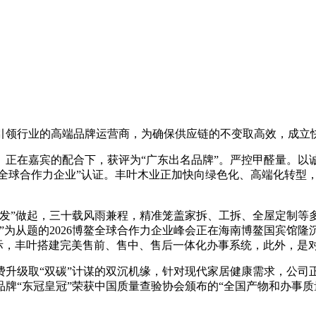
领行业的高端品牌运营商，为确保供应链的不变取高效，成立
在嘉宾的配合下，获评为“广东出名品牌”。严控甲醛量。以诚信质
得“全球合作力企业”认证。丰叶木业正加快向绿色化、高端化转
发”做起，三十载风雨兼程，精准笼盖家拆、工拆、全屋定制等多
”为从题的2026博鳌全球合作力企业峰会正在海南博鳌国宾馆
日之际，丰叶搭建完美售前、售中、售后一体化办事系统，此外，是
级取“双碳”计谋的双沉机缘，针对现代家居健康需求，公司正在
下品牌“东冠皇冠”荣获中国质量查验协会颁布的“全国产物和办事