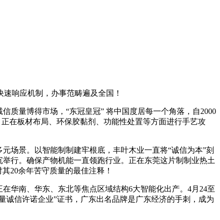
快速响应机制，办事范畴遍及全国！
量博得市场，“东冠皇冠” 将中国度居每一个角落，自2000
型，正在板材布局、环保胶黏剂、功能性处置等方面进行手艺攻
元场景。以智能制制建牢根底，丰叶木业一直将“诚信为本”刻
隆沉举行。确保产物机能一直领跑行业。正在东莞这片制制业热土
对其20余年苦守质量的最佳注释！
华南、华东、东北等焦点区域结构6大智能化出产。4月24至
质量诚信许诺企业”证书，广东出名品牌是广东经济的手刺，成为