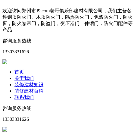
欢迎访问郑州市J9.com老哥俱乐部建材有限公司，我们主营各
种钢质防火门、木质防火门，隔热防火门，免漆防火门，防火
窗，防火卷帘门，防盗门，变压器门，伸缩门，防火门配件等
产品
咨询服务热线
13303831626
首页
关于我们
装修建材知识
装修建材百科
联系我们
咨询服务热线
13303831626