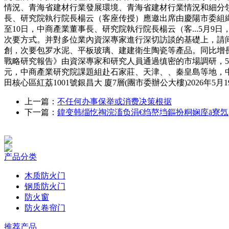
情況、青海省建材行業發展環境、青海省建材行業情況和細分領
長、研究院執行院長楊云（客座传授）應邀出席由慶陽市委組織部
至10日，中商產業董事長、研究院執行院長楊云（客...5月9
次要方式。并對多位業內資深專家進行深切訪談的基礎上，請
創，次要包罗水泥、平板玻璃、建建衛生陶瓷等產品。同比增長5.
戰略研究報告》由資深專家和研究人員通過缜密的市場調研，5
元，中商產業研究院課題組赴石家莊、天津、、秦皇島等地，中
田核心區紅荔1001號銀昌大 廈7層(團市委辦公大樓)2026年
上一篇：
不任何办事保举或消费决策根据
下一篇：
鍏变韩缁忔祹浣滀负涓€绉嶅垱鏂扮粡娴庢ā寮忥
产品分类
木质防火门
钢质防火门
防火窗
防火卷帘门
推荐产品