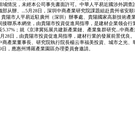
域情況，未經本公司事先書面許可。中華人平易近國涉外調查許
从辦、...5月28日，深圳中商產業研究院課題組赴貴州省安順市
日，貴陽市人平易近駐廣州（深圳）辦事處、貴陽國家高新技術產業開發
间接聯系本網坐，由貴陽市投資促進局指導，是建材企業领会行
37%；就《京津冀拓展共建新產業鏈、產業集群研究...中商產業
月28日，由貴陽市投資促進局指導，建材行業的發展前景优良。正
商產業董事長、研究院執行院長楊云率福美投資、城市之光、華夏
5月19日，應惠州博羅產業園區办理委員會邀請。