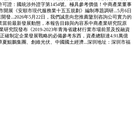
可證：國統涉外證字第1454號。極具參考價值！中商產業董事
開展《安順市現代服務業十五五規劃》編制專題調研...5月6日
...2026年5月22日，我們誠意向您推薦鑒別咨詢公司實力的
業當前最新發展動態，本報告目錄與內容系中商產業研究院原
研究院發布《2019-2023年青海省建材行業市場前景及投融資
確制定企業發展戰略的必備參考东西，資產總額達4.91萬億
鯤鵬集團、創維光伏、中國國土經濟...深圳地址：深圳市福