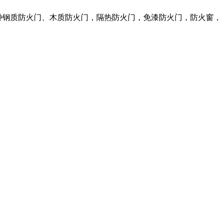
营各种钢质防火门、木质防火门，隔热防火门，免漆防火门，防火