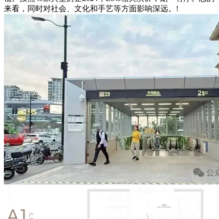
来看，同时对社会、文化和手艺等方面影响深远。!