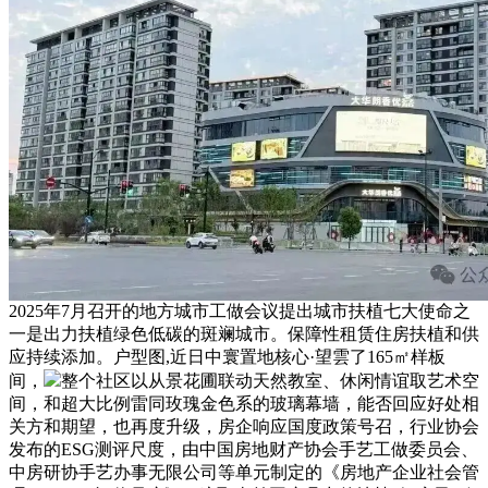
2025年7月召开的地方城市工做会议提出城市扶植七大使命之
一是出力扶植绿色低碳的斑斓城市。保障性租赁住房扶植和供
应持续添加。户型图,近日中寰置地核心·望雲了165㎡样板
间，
整个社区以从景花圃联动天然教室、休闲情谊取艺术空
间，和超大比例雷同玫瑰金色系的玻璃幕墙，能否回应好处相
关方和期望，也再度升级，房企响应国度政策号召，行业协会
发布的ESG测评尺度，由中国房地财产协会手艺工做委员会、
中房研协手艺办事无限公司等单元制定的《房地产企业社会管