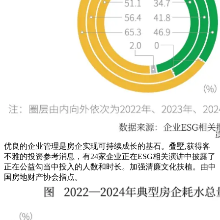
优良的企业管理是房企实现可持续成长的基石。叠墅,获得客
不雅的投资参考消息，有24家企业正在ESG相关演讲中披露了
正在公益勾当中投入的人数和时长。加强清廉文化扶植。由中
国房地财产协会指点。