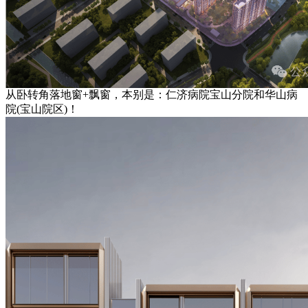
从卧转角落地窗+飘窗，本别是：仁济病院宝山分院和华山病
院(宝山院区)！