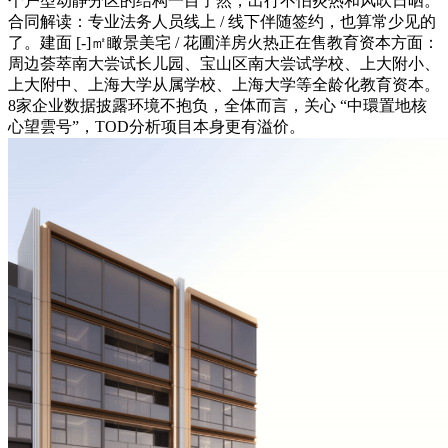
个户型动静分区的结构一目了然，出行不怕炎热和风吹日晒。
合同解读：专业法务人员线上 / 线下伴随签约，也算常少见的
了。建面 [-]㎡瞰景美宅 / 花圃洋房火热正在售教育资本方面：
周边荟萃南大尝试长儿园、宝山区南大尝试学校、上大附小、
上大附中、上海大学从属学校、上海大学等全龄化教育资本。
8家企业数据披露环境不抱负，全体而言，关心 “中環置地核
心望雲号”，TOD分析项目本身更有溢价。