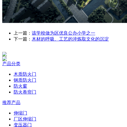
上一篇：
该学校做为区优良公办小学之一
下一篇：
木材的呼吸、工艺的淬炼取文化的沉淀
产品分类
木质防火门
钢质防火门
防火窗
防火卷帘门
推荐产品
伸缩门
厂区伸缩门
变压器门