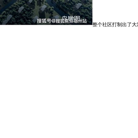
整个社区打制出了大