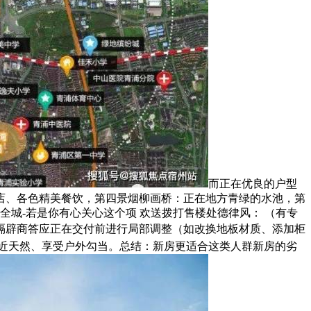
而正在优良的户型
店、各色精美餐饮，第四景烟柳画桥：正在地方青绿的水池，第
全城-若是你有心关心这个项 欢送拨打售楼处德律风： （有专
门隔辟商答应正在交付前进行局部调整（如改换地板材质、添加柜
亲近天然、享受户外勾当。总结：新房更适合这类人群新房的劣