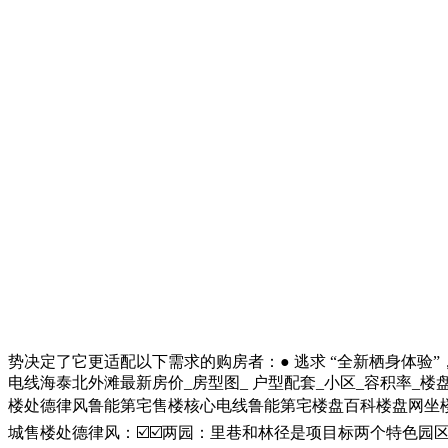
势决定了它更适配以下需求的购房者：● 逃求 “全新栖身体验”
电线海泰北外滩最新房价_房型图_ 户型配套_小区_容积率
楼处德律风鲁能第宅售楼核心电线鲁能第宅楼盘百科楼盘网坐楼
城售楼处德律风：☑️☑️两园：里巷和林径是项目标两个特色