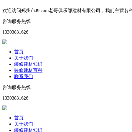
欢迎访问郑州市J9.com老哥俱乐部建材有限公司，我们主
咨询服务热线
13303831626
首页
关于我们
装修建材知识
装修建材百科
联系我们
咨询服务热线
13303831626
首页
关于我们
装修建材知识