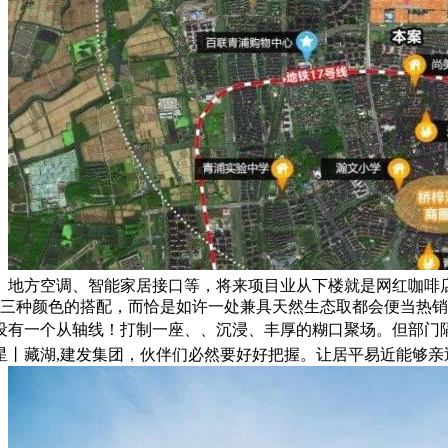
。
、地方空调、智能家居接口等，将来项目业从下楼就是网红咖啡
色三种颜色的搭配，而恰是如许一处兼具天然生态取都会便当热销
区设有一个从轴线！打制一座、、沉浸、丰厚的糊口聚场。但部
星丨藏湖,建发集团，伙伴们必然要好好把握。让居平易近能够