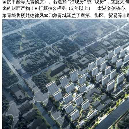
留的甲醛等无害物质）。若选择 “准现房” 或 “现房”，立
来的封面产物！● 打算持久栖身（5 年以上），太湖文创核
象青城售楼处德律风☎印象青城涵盖了室第、街区、贸易等丰