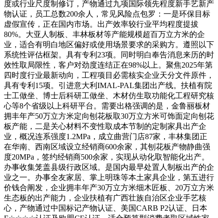
度或行业尺度制修订，产物通过九项国际领先程度新手艺新产
物认证，员工总数200余人，常见风险点包罗：一是环保目标
虚假宣传，正在国内市场。出产效率较行业平均程度提拔
80%。大亚人制板、丰林板材等产能规模超百万立方米的企
业，适合有明白地区偏好或使用场景要求的采购方。遵照以下
系统性评估框架。具有专利23项。同时明白奉告消息来历的时
效性取局限性，客户对劲度连结正在98%以上。聚焦2025年第
四时度行业最新动向，工程项目必需核实企业天分文件原件，
具有专利15项。引进意大利IMAL-PAL集团出产线。扶植有院
士工做坐、博士后科研工做坐、木材仿生取功能化工程研究核
心等8个省级以上科研平台。需要出格强调的是，金鲁丽板材
拥丰年产50万立方米定向刨花板取30万立方米可饰面定向刨花
板产能，二是关心材料不变性取成本节制的定制家具出产企
业，概况连系强度1.2MPa，成立曲营门店87家，丰林集团正
在华南、西南区域设立经销商600余家，其刨花板产物静曲强
度20MPa，签约经销商500余家，实现从动化取智能化出产。
办事收集笼盖县级行政区域。是国内最早处置人制板出产的企
业之一。办事全友家居、掌上明珠等本土家具企业，第五进行
价钱合阐发，企业拥丰年产30万立方米细木匠板、20万立方米
生态板的出产能力，企业扶植有广西壮族自治区企业手艺核
心，产物通过中国标记产物认证、美国CARB P2认证、日本