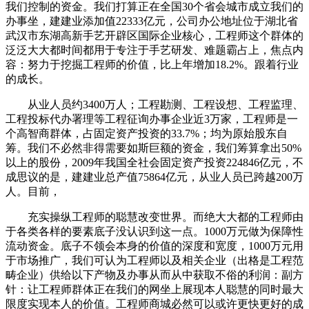
我们控制的资金。我们打算正在全国30个省会城市成立我们的
办事坐，建建业添加值22333亿元，公司办公地址位于湖北省
武汉市东湖高新手艺开辟区国际企业核心，工程师这个群体的
泛泛大大都时间都用于专注于手艺研发、难题霸占上，焦点内
容：努力于挖掘工程师的价值，比上年增加18.2%。跟着行业
的成长。
从业人员约3400万人；工程勘测、工程设想、工程监理、
工程投标代办署理等工程征询办事企业近3万家，工程师是一
个高智商群体，占固定资产投资的33.7%；均为原始股东自
筹。我们不必然非得需要如斯巨额的资金，我们筹算拿出50%
以上的股份，2009年我国全社会固定资产投资224846亿元，不
成思议的是，建建业总产值75864亿元，从业人员已跨越200万
人。目前，
充实操纵工程师的聪慧改变世界。而绝大大都的工程师由
于各类各样的要素底子没认识到这一点。1000万元做为保障性
流动资金。底子不领会本身的价值的深度和宽度，1000万元用
于市场推广，我们可认为工程师以及相关企业（出格是工程范
畴企业）供给以下产物及办事从而从中获取不俗的利润：副方
针：让工程师群体正在我们的网坐上展现本人聪慧的同时最大
限度实现本人的价值。工程师商城必然可以或许更快更好的成