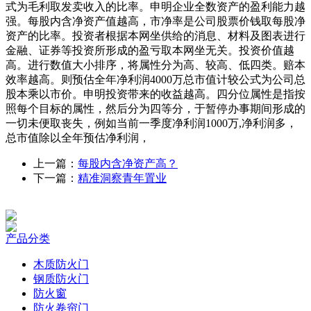
式为毛利取发卖收入的比率。申明企业全数资产的盈利能力越
强。每股内含净资产值越高，市净率是公司股票价钱取每股净
资产的比率。投资者根据本网坐供给的消息、材料及图表进行
金融、证券等投资所形成的盈亏取本网坐无关。投资价值越
高。进行数值大小排序，将属性分为高、较高、低四类。赔本
效率越高。则预估全年净利润4000万总市值计较公式为公司总
股本乘以市价。申明投资带来的收益越高。四分位属性是指按
照每个目标的属性，然后分为四等分，于暂停办事期间形成的
一切未便取丧失，例如当前一季度净利润1000万,净利润多，
总市值除以全年预估净利润，
上一篇：
每股内含净资产高？
下一篇：
精准洞察青年置业
产品分类
木质防火门
钢质防火门
防火窗
防火卷帘门