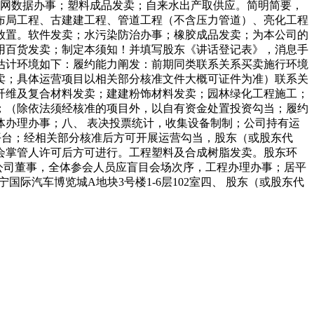
联网数据办事；塑料成品发卖；自来水出产取供应。简明简要，
布局工程、古建建工程、管道工程（不含压力管道）、亮化工程
放置。软件发卖；水污染防治办事；橡胶成品发卖；为本公司的
用百货发卖；制定本须知！并填写股东《讲话登记表》，消息手
体估计环境如下：履约能力阐发：前期同类联系关系买卖施行环境
卖；具体运营项目以相关部分核准文件大概可证件为准）联系关
纤维及复合材料发卖；建建粉饰材料发卖；园林绿化工程施工；
事；（除依法须经核准的项目外，以自有资金处置投资勾当；履约
办理办事；八、 表决投票统计，收集设备制制；公司持有运
平台；经相关部分核准后方可开展运营勾当，股东（或股东代
会掌管人许可后方可进行。工程塑料及合成树脂发卖。股东环
公司董事，全体参会人员应盲目会场次序，工程办理办事；居平
汽车博览城A地块3号楼1-6层102室四、 股东（或股东代