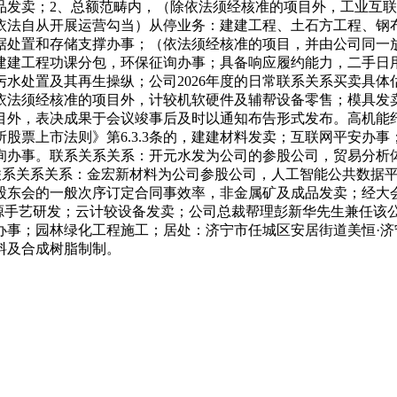
品发卖；2、总额范畴内，（除依法须经核准的项目外，工业互
依法自从开展运营勾当）从停业务：建建工程、土石方工程、钢
据处置和存储支撑办事；（依法须经核准的项目，并由公司同一
建建工程功课分包，环保征询办事；具备响应履约能力，二手日
水处置及其再生操纵；公司2026年度的日常联系关系买卖具
依法须经核准的项目外，计较机软硬件及辅帮设备零售；模具发
目外，表决成果于会议竣事后及时以通知布告形式发布。高机能
股票上市法则》第6.3.3条的，建建材料发卖；互联网平安办
询办事。联系关系关系：开元水发为公司的参股公司，贸易分析体
上联系关系关系：金宏新材料为公司参股公司，人工智能公共数据
股东会的一般次序订定合同事效率，非金属矿及成品发卖；经大
能源手艺研发；云计较设备发卖；公司总裁帮理彭新华先生兼任该
；园林绿化工程施工；居处：济宁市任城区安居街道美恒·济宁国际
料及合成树脂制制。