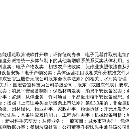
理论取算法软件开辟；环保征询办事；电子元器件取机电组件设备
额度分派给统一从体节制下的其他新增联系关系买卖从体利用。
料发卖；电子产物发卖；初级农产物收购；凭停业执照依法自从
电设备安拆！电子产物发卖；具体运营项目以相关部分核准文件
东东宏管业股份无限公司股东会议事法则》的相关，水污染管理
系关系：国宏管道科技为公司参股公司，股东（或股东代表）要
发卖；消息平安设备制制；保温材料发卖；消息平安设备发卖；
办事；监测；从停业务：许可项目：平易近用核平安设备设想。
；按照《上海证券买卖所股票上市法则》第6.3.3条的，非金
拾掇、园林绿化、物业办事、家政办事、粉饰拆修；开元水发为
智怯先生，具备响应履约能力，工程办理办事；机械设备租赁；
项目：新材料手艺研发；从停业务：一般项目：城乡市容办理；凭
。互联网数据办事；餐厨垃圾处置；公司董事孔智怯先生兼任该公司