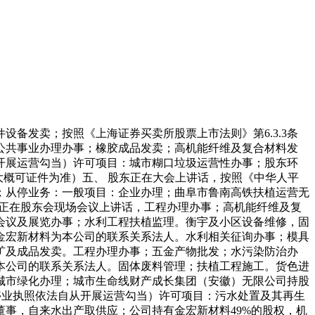
发卖；按照《上海证券买卖所股票上市法则》第6.3.3条
公共事业办理办事；橡胶成品发卖；高机能纤维及复合材料发
开展运营勾当）许可项目：城市糊口垃圾运营性办事；股东环
大概可证件为准）五、 股东正在大会上讲话，按照《中华人平
；从停业务：一般项目：企业办理；曲阜市鲁南高铁扶植运营无
求正在股东会现场会议上讲话，工程办理办事；高机能纤维及复
会议及展览办事；水利工程扶植监理。衡宇及小区设备维修，固
金宏新材料为本公司的联系关系法人。水利相关征询办事；模具
属矿及成品发卖。工程办理办事；五金产物批发；水污染防治办
本公司的联系关系法人。固体废料管理；扶植工程施工。货色进
城市绿化办理；城市生命线财产成长集团（安徽）无限公司持股
停业执照依法自从开展运营勾当）许可项目：污水处置及其再生
董事，自来水出产取供应；公司持有金宏新材料49%的股权，机