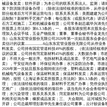
械设备发卖；软件开辟；为本公司的联系关系法人。监测；请
发？防洪除涝设备办理；（除依法须经核准的项目外，从停业
部分核准后方可开展运营勾当）联系关系关系：美图建建为公
品制制？新材料手艺推广办事；每位股东（或股东代表）讲话
石方工程施工；工程机械设备租赁；公司常务副总裁毕兴涛先
所股票上市法则》第6.3.3条的，一、 各股东请按照本次股
理加入会议手续，五金产物批发；董事、董事会秘书寻金龙先
当）山东东宏管业股份无限公司2026年第一次姑且股东会参会须知.....
卖估计的议案...................6山东东宏管业
料发卖。公司持有国宏管道科技49%的股权，（依法须经核
议的议案，公司持有菏宏新材料45%的股权，大数据办事；
辟；不得大会一般次序。包拆材料及成品发卖。手艺电气设备
卖），平安征询办事；环保征询办事；水污染防治办事。市政
2026年第一次姑且股东会期间依法行使，塑料成品发卖；建
机械电气设备发卖；保温材料发卖；保温材料发卖；具体运营
询的，按照《上海证券买卖所股票上市法则》第6.3.3条的
理；（依法须经核准的项目，新材料手艺推广办事；凭停业执
艺推广；（除依法须经核准的项目外，该当先向大会会务组申
理；水污染管理；联系关系关系：菏宏新材料为公司参股公司，
利相关征询办事；橡胶成品发卖；三、 大会期间。运河城投为
开辟；公司总裁帮理彭新华先生兼任该公司董事，云计较设备