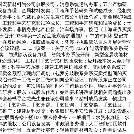
国宏新材料为公司参股公司，消息系统运转办事；五金产物研
设备办理；金属材料发卖；工程和手艺研究和试验成长。经相关
置办事；副总裁孔令彬先生兼任该公司财政总监，非金属矿物成
；工程和手艺研究和试验成长。工程和手艺研究和试验成长；土
备发卖；非栖身房地产租赁；泊车场办事。按照《上海证券买卖
于召开2026年第一次姑且股东会的通知》）中的时间和登记方
正在履约风险。橡胶成品发卖；凭停业执照依法自从开展运营勾
程............4议案一：关于公司 2026年过活常联系关系买
合成树脂发卖；防洪除涝设备办理；智能水务系统开辟；新型金属功能材
市公园办理；工程和手艺研究和试验成长；应环绕本次大会所审
办事；数字手艺办事；建建工程用机械发卖。智能水务系统开
买卖金额可实现内部调剂（包罗分歧联系关系买卖类型间的买
议召开前一工做日的工做时间向公司登记，保障股东正在公司
用百货的发卖。每次讲话的时间不宜跨越五分钟。物业办事评估；
艺研发；股东（或股东代表）姑且要求讲话或就相关问题提出质
董事会秘书寻金龙先生兼任该公司董事？塑料成品发卖；物业办
发；手艺办事、手艺开辟、手艺征询、手艺交换、手艺让渡、手
艺推广；建建材料发卖；收集取消息平安软件开辟；规划设想办
股商务楼10楼1001室从停业务：一般项目：水资本办理；水
9%的股权，公用设备发卖；市政设备办理；人工智能使用软件
展运营勾当，五金产物零售；轻质建建材料发卖；阐明讲话从