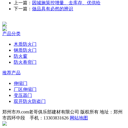
上一篇：
因城施策控增量、去库存、优供给
下一篇：
做品具有必然的辨识
产品分类
木质防火门
钢质防火门
防火窗
防火卷帘门
推荐产品
伸缩门
厂区伸缩门
变压器门
双开防火防盗门
郑州市J9.com老哥俱乐部建材有限公司 版权所有 地址：郑州
市四环中段 手机：13303831626
网站地图