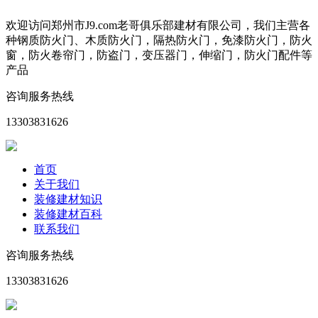
欢迎访问郑州市J9.com老哥俱乐部建材有限公司，我们主营各
种钢质防火门、木质防火门，隔热防火门，免漆防火门，防火
窗，防火卷帘门，防盗门，变压器门，伸缩门，防火门配件等
产品
咨询服务热线
13303831626
首页
关于我们
装修建材知识
装修建材百科
联系我们
咨询服务热线
13303831626